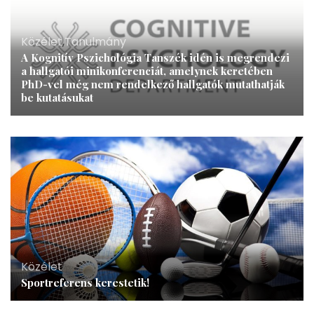
Közélet
,
Tanulmány
A Kognitív Pszichológia Tanszék idén is megrendezi
a hallgatói minikonferenciát, amelynek keretében
PhD-vel még nem rendelkező hallgatók mutathatják
be kutatásukat
Közélet
Sportreferens kerestetik!