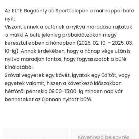
Az ELTE Bogdánfy úti Sporttelepén a mai nappal büfé
nyílt.
Viszont ennek a büfének a nyitva maradása rajtatok
is múlik! A büfé jelenleg próbaidőszakon megy
keresztül ebben a hónapban (2025. 02. 10. – 2025. 03.
10-ig). Annak érdekében, hogy a hónap vége után is
nyitva maradjon fontos, hogy fogyasszatok a büfé
kínálatából.
Szóval vegyetek egy kávét, igyatok egy üdítőt, vagy
egyetek valamit, hiszen a következő időszakban
hétfőtől péntekig 09:00-15:00-ig minden nap vár
benneteket az újonnan nyitott büfé.
Bejegyzés
Következő bejegyzés