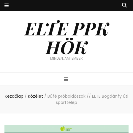
ELTE PPK
HÖK
MINDEN, AMI EMBER
Kezdőlap
/
Közélet
/
Büfé próbaidőszak // ELTE Bogdánfy úti
sporttelep