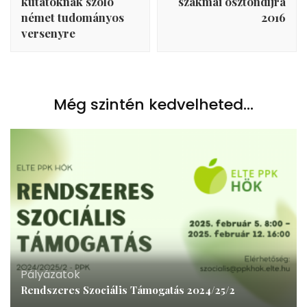
kutatóknak szóló
szakmai ösztöndíjra
német tudományos
2016
versenyre
Még szintén kedvelheted...
Pályázatok
Rendszeres Szociális Támogatás 2024/25/2