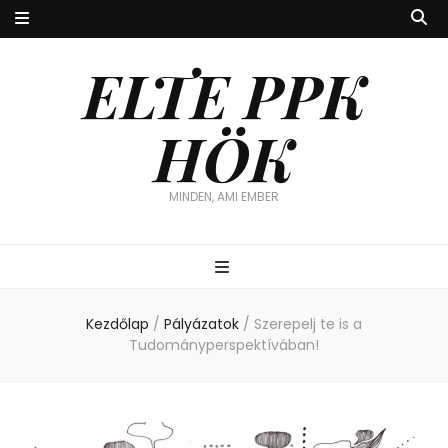
ELTE PPK
HÖK
MINDEN, AMI EMBER
Kezdőlap
/
Pályázatok
/
Szerepelj te is a
Tudományperspektívában!