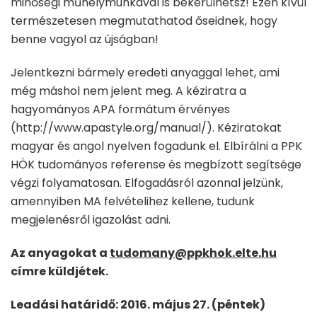
minőségi műhelymunkával is bekerülhetsz! Ezen kívül
természetesen megmutathatod őseidnek, hogy
benne vagyol az újságban!
Jelentkezni bármely eredeti anyaggal lehet, ami
még máshol nem jelent meg. A kéziratra a
hagyományos APA formátum érvényes
(http://www.apastyle.org/manual/). Kéziratokat
magyar és angol nyelven fogadunk el. Elbírálni a PPK
HÖK tudományos referense és megbízott segítsége
végzi folyamatosan. Elfogadásról azonnal jelzünk,
amennyiben MA felvételihez kellene, tudunk
megjelenésről igazolást adni.
Az anyagokat a
tudomany@ppkhok.elte.hu
címre küldjétek.
Leadási határidő: 2016. május 27. (péntek)