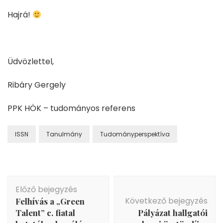
Hajrá!
Üdvözlettel,
Ribáry Gergely
PPK HÖK – tudományos referens
ISSN
Tanulmány
Tudományperspektíva
Bejegyzés
Előző bejegyzés
navigáció
Következő bejegyzés
Felhívás a „Green
Talent” c. fiatal
Pályázat hallgatói