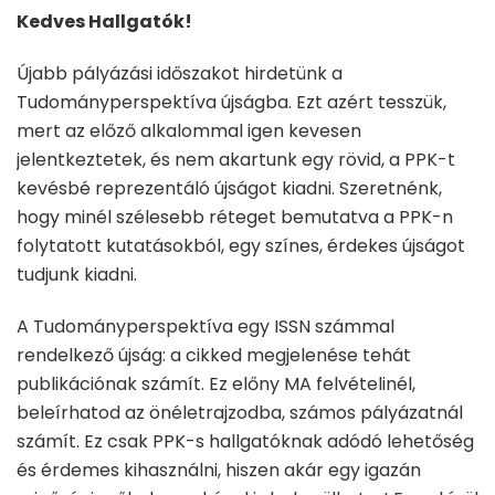
Kedves Hallgatók!
Újabb pályázási időszakot hirdetünk a
Tudományperspektíva újságba. Ezt azért tesszük,
mert az előző alkalommal igen kevesen
jelentkeztetek, és nem akartunk egy rövid, a PPK-t
kevésbé reprezentáló újságot kiadni. Szeretnénk,
hogy minél szélesebb réteget bemutatva a PPK-n
folytatott kutatásokból, egy színes, érdekes újságot
tudjunk kiadni.
A Tudományperspektíva egy ISSN számmal
rendelkező újság: a cikked megjelenése tehát
publikációnak számít. Ez előny MA felvételinél,
beleírhatod az önéletrajzodba, számos pályázatnál
számít. Ez csak PPK-s hallgatóknak adódó lehetőség
és érdemes kihasználni, hiszen akár egy igazán