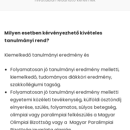
Hivatalban leadható kérelmek
Milyen esetben kérvényezhető kivételes
tanulmányi rend?
Kiemelkedő tanulmányi eredmény és
Folyamatosan jó tanulmányi eredmény melletti,
kiemelkedő, tudományos diákköri eredmény,
szakkollégiumi tagság.
Folyamatosan jó tanulmányi eredmény melletti
egyetemi közéleti tevékenység, külföldi ösztöndíj
elnyerése, szülés, folyamatos, súlyos betegség,
olimpiai vagy paralimpiai felkészülés a Magyar
Olimpiai Bizottság vagy a Magyar Paralimpiai
Bizottság javaslata alapján.