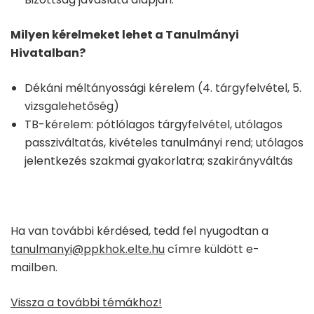
Milyen kérelmeket lehet a Tanulmányi
Hivatalban?
Dékáni méltányossági kérelem (4. tárgyfelvétel, 5.
vizsgalehetőség)
TB-kérelem: pótlólagos tárgyfelvétel, utólagos
passziváltatás, kivételes tanulmányi rend; utólagos
jelentkezés szakmai gyakorlatra; szakirányváltás
Ha van további kérdésed, tedd fel nyugodtan a
tanulmanyi@ppkhok.elte.hu
címre küldött e-
mailben.
Vissza a további témákhoz!