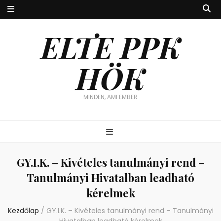
ELTE PPK
HÖK
MINDEN, AMI EMBER
GY.I.K. – Kivételes tanulmányi rend –
Tanulmányi Hivatalban leadható
kérelmek
Kezdőlap
/
GY.I.K. – Kivételes tanulmányi rend – Tanulmányi