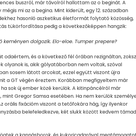
lences buszról, már távolról hallottam az o beginát. A
égis mi az a begina. Mint kiderült, egy 12. században
dekhez hasonló aszketikus életformát folytató közösség,
áltás tükörfordítása pedig a következőképpen hangzik:
tő keményen dolgozik. Elo-eloe. Tumper prepere?
Tehát odaértem, és a következő fél órában rezignáltan, zoks
ek olyanok is, akik gólyatáborban nem voltak, szóval
an sosem látott arcokat, ezzel együtt viszont újra
amit a GT végén éreztem. Korábban megfigyeltem már
a sok új ember közé kerülök. A kitinpáncélról már
s, mint Gregor Samsa esetében. Ha nem kerülök személy
z orális fixációm viszont a tetőfokára hág, így ilyenkor
yzásba belefeledkezve, két slukk között kedvem táma
pörögtek a kannásborok, és kukoricadarával megtámogato