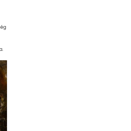
még
a.