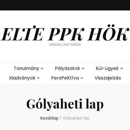
ELTE PPK HÖK
MINDEN, AMI EMBER
Tanulmány
Pályázatok
Kül-ügyek
Kiadványok
PersPeKtíva
Visszajelzés
Gólyaheti lap
Kezdőlap
/
Gólyaheti lap