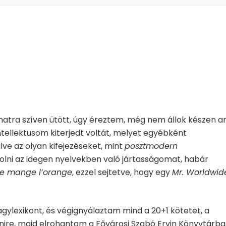
natra szíven ütött, úgy éreztem, még nem állok készen ar
tellektusom kiterjedt voltát, melyet egyébként
lve az olyan kifejezéseket, mint
posztmodern
stolni az idegen nyelvekben való jártasságomat, habár
e mange l’orange
, ezzel sejtetve, hogy egy
Mr. Worldwid
gylexikont, és végignyálaztam mind a 20+1 kötetet, a
ire, majd elrohantam a Fővárosi Szabó Ervin Könyvtárba