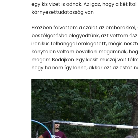
egy kis vizet is adnak. Az igaz, hogy a két i
környezettudatosság van.
Eközben felvettem a szálat az emberekkel,
beszélgetésbe elegyedtünk, azt vettem észre
ironikus felhanggal emlegetett, mégis nosz
kénytelen voltam bevallani magamnak, hogy 
magam Bodajkon. Egy kicsit muszáj volt fél
hogy ha nem így lenne, akkor ezt az estét 