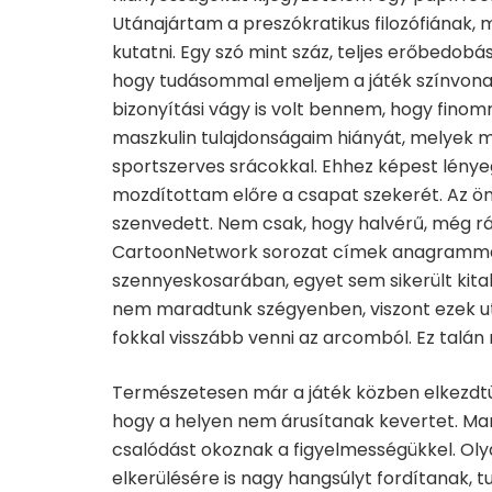
Utánajártam a preszókratikus filozófiának,
kutatni. Egy szó mint száz, teljes erőbedobá
hogy tudásommal emeljem a játék színvonal
bizonyítási vágy is volt bennem, hogy fin
maszkulin tulajdonságaim hiányát, melyek 
sportszerves srácokkal. Ehhez képest lénye
mozdítottam előre a csapat szekerét. Az ö
szenvedett. Nem csak, hogy halvérű, még rá
CartoonNetwork sorozat címek anagrammái
szennyeskosarában, egyet sem sikerült kital
nem maradtunk szégyenben, viszont ezek ut
fokkal visszább venni az arcomból. Ez talán 
Természetesen már a játék közben elkezdt
hogy a helyen nem árusítanak kevertet. Mara
csalódást okoznak a figyelmességükkel. Ol
elkerülésére is nagy hangsúlyt fordítanak, tu