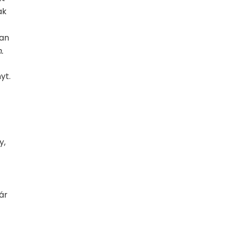
ak
lan
m.
yt.
y,
ár