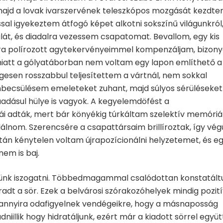
 majd a lovak ivarszervének teleszkópos mozgását kezdt
ssal igyekeztem átfogó képet alkotni sokszínű világunkról
át, és diadalra vezessem csapatomat. Bevallom, egy kis
omra polírozott agytekervényeimmel kompenzáljam, bizon
miatt a gólyatáborban nem voltam egy lapon említhető a
gesen rosszabbul teljesítettem a vártnál, nem sokkal
nbecsülésem emeleteket zuhant, majd súlyos sérüléseket
adásul hülye is vagyok. A kegyelemdöfést a
 adták, mert bár könyékig túrkáltam szelektív memóri
álnom. Szerencsére a csapattársaim brillíroztak, így vég
án kénytelen voltam újrapozícionálni helyzetemet, és e
nem is baj.
ünk iszogatni. Többedmagammal csalódottan konstatáltu
dt a sör. Ezek a belvárosi szórakozóhelyek mindig pozití
yannyira odafigyelnek vendégeikre, hogy a másnaposság
dniillik hogy hidratáljunk, ezért már a kiadott sörrel együt