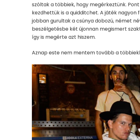
szóltak a többiek, hogy megérkeztünk. Pont j
kezdhettük is a quidditchet. A játék nagyon 
jobban gurultak a csúnya dobozú, német névv
beszélgetésbe két újonnan megismert szak
így is megérte azt hiszem.
Aznap este nem mentem tovább a többiekkel