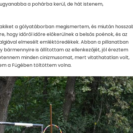
tal ugyanabba a pohárba kerül, de hát istenem,
 akiket a gólyatáborban megismertem, és miután hossza
, hogy időről időre előkerülnek a belsős poénok, és az
talgiával elmesélt emléktöredékek. Abban a pillanatban
bármennyire is állítottam az ellenkezőjét, jól éreztem
retennem minden cinizmusomat, mert vitathatatlan volt,
nem a Fügében töltöttem volna.