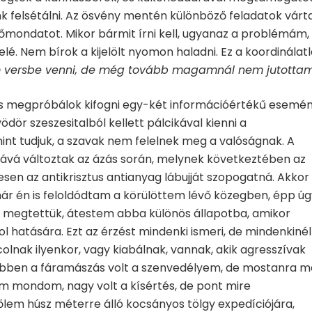
nk felsétálni. Az ösvény mentén különböző feladatok várt
tőmondatot. Mikor bármit írni kell, ugyanaz a problémám,
elé. Nem bírok a kijelölt nyomon haladni. Ez a koordinálat
 versbe venni, de még tovább magamnál nem jutotta
is megpróbálok kifogni egy-két információértékű esemén
ödör szeszesitalból kellett pálcikával kienni a
mint tudjuk, a szavak nem felelnek meg a valóságnak. A
lkává változtak az ázás során, melynek következtében az
n az antikrisztus antianyag lábujját szopogatná. Akkor
 én is feloldódtam a körülöttem lévő közegben, épp úg
r megtettük, átestem abba különös állapotba, amikor
l hatására. Ezt az érzést mindenki ismeri, de mindenkinél
olnak ilyenkor, vagy kiabálnak, vannak, akik agresszívak
ebben a fáramászás volt a szenvedélyem, de mostanra m
em mondom, nagy volt a kísértés, de pont mire
em húsz méterre álló kocsányos tölgy expedíciójára,