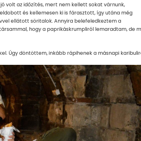
ó volt az időzítés, mert nem kellett sokat várnunk,
feldobott és kellemesen ki is fárasztott, így utána még
el ellátott söritalok. Annyira belefeledkeztem a
társammal, hogy a paprikáskrumpliról lemaradtam, de 
. Úgy döntöttem, inkább rápihenek a másnapi karibulir