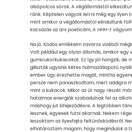
alsópolcos sörök. A végállomástól elkezdtü
ránk. Képtelen vagyok leírni még egy ilyen 
mint amikor a végállomástól elindultunk fölf
kacsázás az ars poeticám,
A HHH-t vágyom
Na jó. Ködös emlékeim zavaros vizéből még
Volt például egy olyan állomás, amikor egy v
gumicukorkukacokat. Ez így jól hangzik, de 
giliszták ugyanis kétes halmazállapotú nyá
ember úgy érezhette magát, mintha egyenese
persze nem panaszkodtam, mert addigra már
mint a kukacok. Mikor az út nagy részét má
hatalmas energiák szabadulnak fel az alkoho
máshogy jut kifejeződésre. A legtöbben tánc
lesznek, egyesek futni akarnak. Nekem rég
leszoktam az ilyesfajta feltűnősködésről. N
elhatároztam magam, hogy megindulok a től