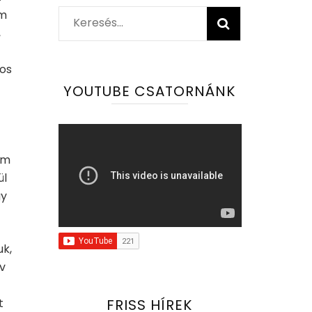
em
Keresés:
,
yos
YOUTUBE CSATORNÁNK
ám
ül
gy
k,
v
FRISS HÍREK
t