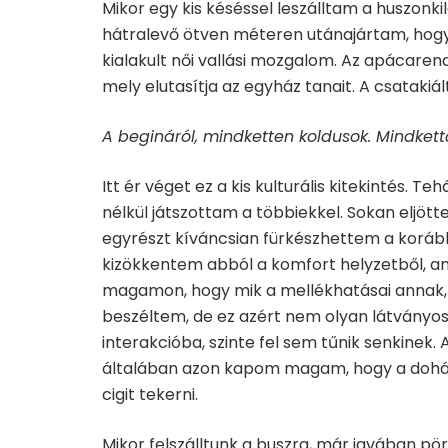
Mikor egy kis késéssel leszálltam a huszonki
hátralevő ötven méteren utánajártam, hogy m
kialakult női vallási mozgalom. Az apácaren
mely elutasítja az egyház tanait. A csataki
A begináról, mindketten koldusok. Mindket
Itt ér véget ez a kis kulturális kitekintés. 
nélkül játszottam a többiekkel. Sokan eljött
egyrészt kíváncsian fürkészhettem a korább
kizökkentem abból a komfort helyzetből, 
magamon, hogy mik a mellékhatásai annak, h
beszéltem, de ez azért nem olyan látványo
interakcióba, szinte fel sem tűnik senkinek. A
általában azon kapom magam, hogy a dohán
cigit tekerni.
Mikor felszálltunk a buszra, már javában 