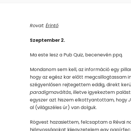
Rovat:
Érintő
Szeptember 2.
Ma este lesz a Pub Quiz, becenevén ppq.
Mondanom sem kell, az információ egy pilla
hogy az egész kar előtt megcsillogtassam in
szégyenlősen rejtegettem eddig, direkt kerü
paradigmaváltás
, illetve igyekeztem palá
egyszer azt hiszem elkottyantottam, hogy
J
al (világszéles úr) van dolguk.
Rögvest hazasiettem, felcsaptam a Révai na
hiányosságokat kijegyzetelem egy papírfecn