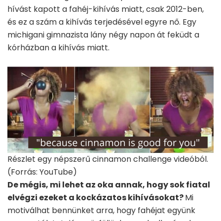
hívást kapott a fahéj-kihívás miatt, csak 2012-ben,
és ez a szám a kihívás terjedésével egyre nő. Egy
michigani gimnazista lány négy napon át feküdt a
kórházban a kihívás miatt.
Részlet egy népszerű cinnamon challenge videóból.
(Forrás: YouTube)
De mégis, mi lehet az oka annak, hogy sok fiatal
elvégzi ezeket a kockázatos kihívásokat?
Mi
motiválhat bennünket arra, hogy fahéjat együnk