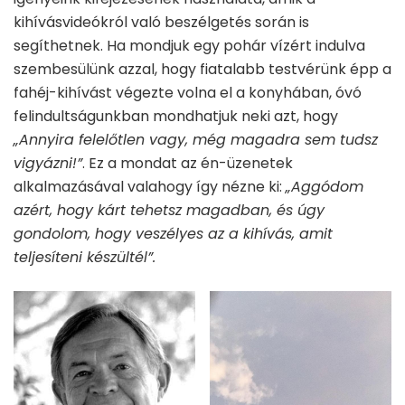
kihívásvideókról való beszélgetés során is
segíthetnek. Ha mondjuk egy pohár vízért indulva
szembesülünk azzal, hogy fiatalabb testvérünk épp a
fahéj-kihívást végezte volna el a konyhában, óvó
felindultságunkban mondhatjuk neki azt, hogy
„Annyira felelőtlen vagy, még magadra sem tudsz
vigyázni!”
. Ez a mondat az én-üzenetek
alkalmazásával valahogy így nézne ki:
„Aggódom
azért, hogy kárt tehetsz magadban, és úgy
gondolom, hogy veszélyes az a kihívás, amit
teljesíteni készültél”.