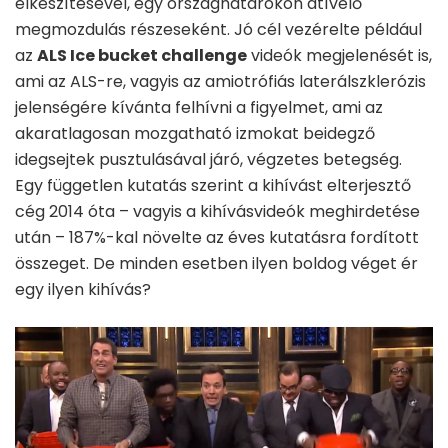
elkészítésével, egy országhatárokon átívelő
megmozdulás részeseként. Jó cél vezérelte például
az
ALS Ice bucket challenge
videók megjelenését is,
ami az ALS-re, vagyis az amiotrófiás laterálszklerózis
jelenségére kívánta felhívni a figyelmet, ami az
akaratlagosan mozgatható izmokat beidegző
idegsejtek pusztulásával járó, végzetes betegség.
Egy független kutatás szerint a kihívást elterjesztő
cég 2014 óta – vagyis a kihívásvideók meghirdetése
után – 187%-kal növelte az éves kutatásra fordított
összeget. De minden esetben ilyen boldog véget ér
egy ilyen kihívás?