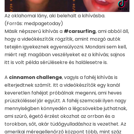
Az oklahomai lány, aki belehalt a kihívásba.
(Forrás: medpagetoday)
Másik népszerű kihívás a
#carsurfing
, ami abból áll,
hogy a videókészítők rögzítik, amint mozgó autók
tetején igyekeznek egyensúlyozni. Mondani sem kell,
miért rejt magában veszélyeket ez a kihívás; sajnos
itt is volt példa sérülésekre és halálesetre is.
A
cinnamon challenge
, vagyis a fahéj kihívás is
elterjedtnek számít. Itt a videókészítők egy kanál
keveretlen fahéjat próbálnak megenni, ami heves
prüszköléssel jár együtt. A fahéj szemcséi ilyen nagy
mennyiségben könnyedén a légcsövekbe juthatnak,
ami szúró, égető érzést okozhat az orrban és a
torokban, sőt, akár tüdőgyulladáshoz is vezethet. Az
amerikai méregellenőrző központ több, mint száz