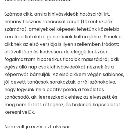
Számos cikk, ami a kihívásvideók hatásairól írt,
néhány hasznos tanáccsal zárult (főként szülők
számára), amelyekkel képesek lehetünk közelebb
kerülni a fiatalabb generációk kultúrájához. Ennek a
cikknek az első verziója is ilyen szellemben íródott:
eltávolítóan és kedvesen, de eléggé lenézően
fogalmaztam hipotetikus fiatalok masszájáról, akik
egész álló nap csak kihívásvideókat néznek és a
képernyőt bámulják. Az első cikkem végén sablonos,
jól bevett tanácsok sorakoztak, arról szónokolva,
hogy legyünk mi a pozitív példa, a tökéletes
tanácsadó, aki leereszkedik ehhez az elveszett és
meg nem értett réteghez, és hajlandó kapcsolatot
keresni velük.
Nem volt jó érzés ezt olvasni.