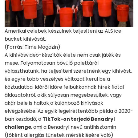
Amerikai celebek készülnek teljesíteni az ALS ice
bucket kihívását.
(Forrás: Time Magazin)
A kihívásvideó-készítők élete nem csak játék és
mese. Folyamatosan bővülő palettáról
választhatunk, ha teljesíteni szeretnénk egy kihívást,
és egyre több veszélyes változat kerül be a
köztudatba. Időről időre felbukkannak hírek fiatal
áldozatokról, akik súlyosan megsebesültek, vagy
akár bele is haltak a különböző kihívások
elvégzésébe. Az egyik legelrettentőbb példa a 2020-
ban kezdődő, a
TikTok-on terjedő Benadryl
challenge
, ami a Benadryl nevű antihisztamin
(főként allergiás tünetek mérséklésére való)