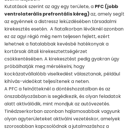
Kutatások szerint az agy egy területe, a
PFC (jobb
ventrolaterális prefrontális kéreg)
az, amely segít
az egyénnek a distressz leküzdésében társadalmi
kirekesztés esetén. A fiatalkorban lévőknél azonban
ez az agyi régió még nem teljesen fejlett, ezért
lehetnek a fiatalabbak kevésbé hatékonyak a
kortársak általi kirekesztettségérzet
csökkentésében. A kirekesztést pedig gyakran úgy
próbálhatják meg mérsékelni, hogy
kockázatvállalóbb viselkedést választanak, például
kihívás-videókat teljesítenek a neten.
A PFC a felnőtteknél a döntéshozatalban és az
önszabályozásban is segédkezik, és olyan feladatok
alatt aktiválódik, mint mondjuk az autóvezetés.
Tinédzserkorban azonban hajlamosabbak vagyunk
olyan agyterületeket aktiválni vezetéskor, amelyek
szorosabban kapcsolódnak a jutalmazáshoz a