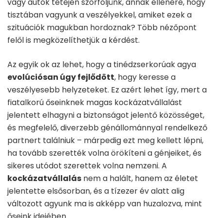
vagy autók tetején szörföljünk, annak ellenére, hogy
tisztában vagyunk a veszélyekkel, amiket ezek a
szituációk magukban hordoznak? Több nézőpont
felől is megközelíthetjük a kérdést.
Az egyik ok az lehet, hogy a tinédzserkorúak agya
evolúciósan úgy fejlődött
, hogy keresse a
veszélyesebb helyzeteket. Ez azért lehet így, mert a
fiatalkorú őseinknek magas kockázatvállalást
jelentett elhagyni a biztonságot jelentő közösséget,
és megfelelő, diverzebb génállománnyal rendelkező
partnert találniuk – márpedig ezt meg kellett lépni,
ha tovább szerették volna örökíteni a génjeiket, és
sikeres utódot szerettek volna nemzeni. A
kockázatvállalás
nem a halált, hanem az életet
jelentette elsősorban, és a tízezer év alatt alig
változott agyunk ma is akképp van huzalozva, mint
őseink idejében.