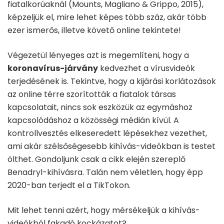
fiatalkorúaknál (Mounts, Magliano & Grippo, 2015),
képzeljük el, mire lehet képes több száz, akár több
ezer ismerős, illetve követő online tekintete!
Végezetül lényeges azt is megemlíteni, hogy a
koronavírus-járvány
kedvezhet a vírusvideók
terjedésének is. Tekintve, hogy a kijárási korlátozások
az online térre szorították a fiatalok társas
kapcsolatait, nincs sok eszközük az egymáshoz
kapcsolódáshoz a közösségi médián kívül. A
kontrollvesztés elkeseredett lépésekhez vezethet,
ami akár szélsőségesebb kihívás-videókban is testet
ölthet. Gondoljunk csak a cikk elején szereplő
Benadryl-kihívásra. Talán nem véletlen, hogy épp
2020-ban terjedt el a TikTokon.
Mit lehet tenni azért, hogy mérsékeljük a kihívás-
videókból fakadó kockázatot?