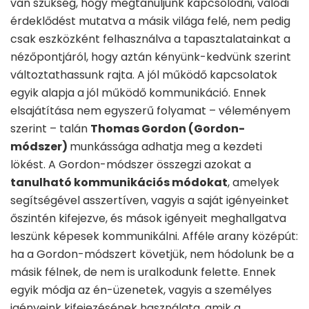
van szükség, hogy megtanuljunk kapcsolódni, valódi
érdeklődést mutatva a másik világa felé, nem pedig
csak eszközként felhasználva a tapasztalatainkat a
nézőpontjáról, hogy aztán kényünk-kedvünk szerint
változtathassunk rajta. A jól működő kapcsolatok
egyik alapja a jól működő kommunikáció. Ennek
elsajátítása nem egyszerű folyamat – véleményem
szerint – talán
Thomas Gordon (Gordon-
módszer)
munkássága adhatja meg a kezdeti
lökést. A Gordon-módszer összegzi azokat a
tanulható kommunikációs módokat
, amelyek
segítségével asszertíven, vagyis a saját igényeinket
őszintén kifejezve, és mások igényeit meghallgatva
leszünk képesek kommunikálni. Afféle arany középút:
ha a Gordon-módszert követjük, nem hódolunk be a
másik félnek, de nem is uralkodunk felette. Ennek
egyik módja az én-üzenetek, vagyis a személyes
igényeink kifejezésének használata, amik a