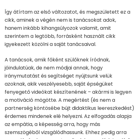
Így átírtam az első változatot, és megszületett ez a
cikk, aminek a végén nem is tanácsokat adok,
hanem inkább kihangsúlyozok valamit, amit
szerintem a legtöbb, forrásként használt cikk
igyekezett közölni a saját tanácsaival.
A tanácsok, amik főként szülőknek íródnak,
jóindulatúak, de nem módjai annak, hogy
iránymutatást és segítséget nyújtsunk velük
azoknak, akik veszélyesebb, saját épségüket
fenyegető videókat készítenének – akármi is legyen
a motiváció mögötte. A megértést (és nem a
partnerség köntösébe bújt didaktikus leereszkedést)
érdemes mindenek elé helyezni. Az elfogadás alapja
az empátia, a képesség arra, hogy más
szemszögéből vizsgálódhassunk. Ehhez pedig arra