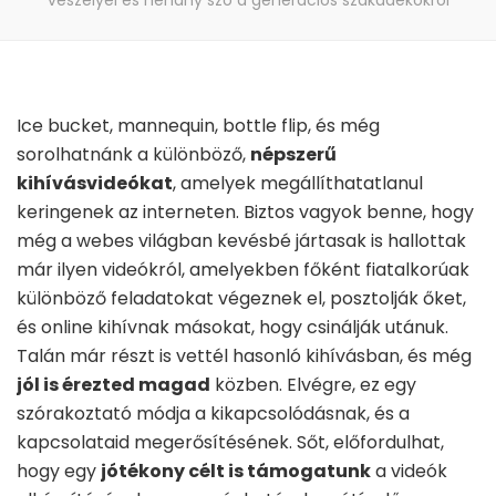
veszélyei és néhány szó a generációs szakadékokról
Ice bucket, mannequin, bottle flip, és még
sorolhatnánk a különböző,
népszerű
kihívásvideókat
, amelyek megállíthatatlanul
keringenek az interneten. Biztos vagyok benne, hogy
még a webes világban kevésbé jártasak is hallottak
már ilyen videókról, amelyekben főként fiatalkorúak
különböző feladatokat végeznek el, posztolják őket,
és online kihívnak másokat, hogy csinálják utánuk.
Talán már részt is vettél hasonló kihívásban, és még
jól is érezted magad
közben. Elvégre, ez egy
szórakoztató módja a kikapcsolódásnak, és a
kapcsolataid megerősítésének. Sőt, előfordulhat,
hogy egy
jótékony célt is támogatunk
a videók