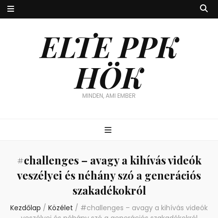
ELTE PPK
HÖK
MINDEN, AMI EMBER
#challenges – avagy a kihívás videók
veszélyei és néhány szó a generációs
szakadékokról
Kezdőlap
/
Közélet
/
#challenges – avagy a kihívás videók