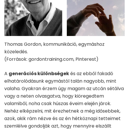
Thomas Gordon, kommunikáció, egymáshoz
közeledés.
(Források: gordontraining.com, Pinterest)
A
generációs különbségek
és az ebből fakadó
elhatárolódásunk egymástól talán nagyobb, mint
valaha. Gyakran érzem úgy magam az utcán sétálva
vagy a neten olvasgatva, hogy kiöregedtem
valamiből, noha csak húszas éveim elején járok.
Nehéz elképzelni, mit érezhetnek a még idősebbek,
azok, akik rám nézve és az én hétköznapi tetteimet
szemlélve gondolják azt, hogy mennyire elszállt