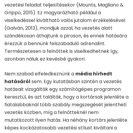
vezetési feladat teljesítésekor (Mounts, Magliano &
Grippo, 2015). Ez magyarázható például a
viselkedéssel kiváltható valós jutalom érzékelésével
(Galván, 2013), mondjuk azzal, ha vezetés alatt
szándékosan áthajtunk a piroson, és ennek hatására
érezzük a bennünk felszabaduló adrenalint.
Természetesen a felnőttek is viselkedhetnek így,
azonban náluk ez kevésbé gyakori.
Nem szabad elfeledkeznünk a
média hírhedt
hatásáról
sem. Egy kutatásban szintén a vezetés
hatásait vizsgálták egy számítógépes programon
keresztül, és azt találták, hogy a kortársak jelenléte a
fiatalabbaknál több szabály megszegését jelentheti
vezetés közben, míg a felnőtteknél nem
mutatkozott ilyen hatás. Ha néhány kortárs jelenléte
képes kockázatosabb vezetési stílust kiváltani a