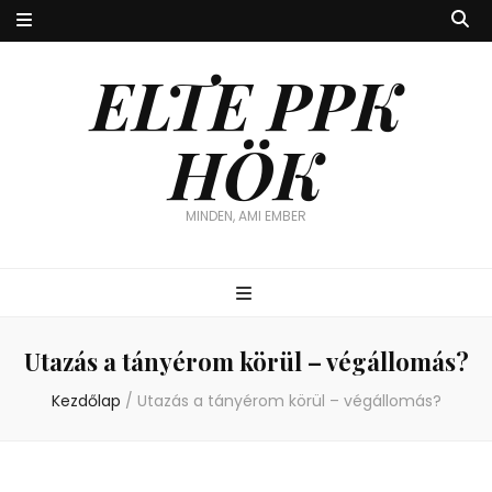
ELTE PPK
HÖK
MINDEN, AMI EMBER
Utazás a tányérom körül – végállomás?
Kezdőlap
/
Utazás a tányérom körül – végállomás?