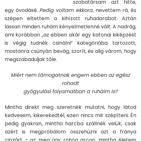
szobatársam azt hitte,
egy óvodásé.
Pedig voltam ekkora
, nevettem rá, és
szépen eltettem a kihízott ruhadarabot. Aztán
lassan minden ruhám kényelmetlenné vált. A nadrág,
ami korábban „
az ebben akár egy katonai kiképzést
is végig tudnék csinálni
” kategóriába tartozott,
mostanra csúnyán bevág, szorít, és alig várom, hogy
megszabaduljak tőle.
Miért nem támogatnak engem ebben az egész
rohadt
gyógyulási folyamatban a ruháim is?
Mintha direkt meg szeretnék mutatni, hogy látod
kedvesem, kikerekedtél, ezen nincs mit szépíteni. Én
pedig gyakran, mintha harcba szállnék velük, csak
azért is megpróbálom összehúzni azt a fránya
cipzárt – az meg úgy röhög arcon, mintha életem