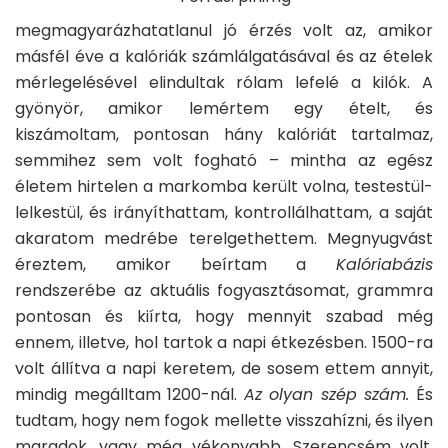
megmagyarázhatatlanul jó érzés volt az, amikor
másfél éve a kalóriák számlálgatásával és az ételek
mérlegelésével elindultak rólam lefelé a kilók. A
gyönyör, amikor lemértem egy ételt, és
kiszámoltam, pontosan hány kalóriát tartalmaz,
semmihez sem volt fogható – mintha az egész
életem hirtelen a markomba került volna, testestül-
lelkestül, és irányíthattam, kontrollálhattam, a saját
akaratom medrébe terelgethettem. Megnyugvást
éreztem, amikor beírtam a
Kalóriabázis
rendszerébe az aktuális fogyasztásomat, grammra
pontosan és kiírta, hogy mennyit szabad még
ennem, illetve, hol tartok a napi étkezésben. 1500-ra
volt állítva a napi keretem, de sosem ettem annyit,
mindig megálltam 1200-nál.
Az olyan szép szám
.
És
tudtam, hogy nem fogok mellette visszahízni, és ilyen
maradok, vagy még vékonyabb. Szerencsém volt,