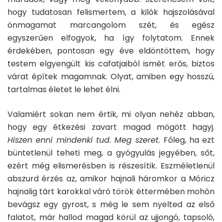
hogy tudatosan felismertem, a kilók hajszolásával
önmagamat marcangolom szét, és egész
egyszerűen elfogyok, ha így folytatom. Ennek
érdekében, pontosan egy éve eldöntöttem, hogy
testem elgyengült kis cafatjaiból ismét erős, biztos
várat építek magamnak. Olyat, amiben egy hosszú,
tartalmas életet le lehet élni.
Valamiért sokan nem értik, mi olyan nehéz abban,
hogy egy étkezési zavart magad mögött hagyj.
Hiszen enni mindenki tud. Meg szeret.
Főleg, ha ezt
büntetlenül teheti meg, a gyógyulás jegyében, sőt,
ezért még elismerésben is részesítik. Eszméletlenül
abszurd érzés az, amikor hajnali háromkor a Móricz
hajnalig tárt karokkal váró török éttermében mohón
bevágsz egy gyrost, s még le sem nyelted az első
falatot, már hallod magad körül az ujjongó, tapsoló,