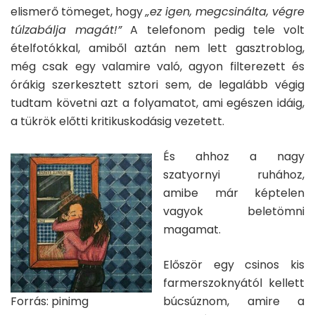
elismerő tömeget, hogy
„
ez igen, megcsinálta, végre
túlzabálja magát!
”
A telefonom pedig tele volt
ételfotókkal, amiből aztán nem lett gasztroblog,
még csak egy valamire való, agyon filterezett és
órákig szerkesztett sztori sem, de legalább végig
tudtam követni azt a folyamatot, ami egészen idáig,
a tükrök előtti kritikuskodásig vezetett.
És ahhoz a nagy
szatyornyi ruhához,
amibe már képtelen
vagyok beletömni
magamat.
Először egy csinos kis
farmerszoknyától kellett
Forrás: pinimg
búcsúznom, amire a