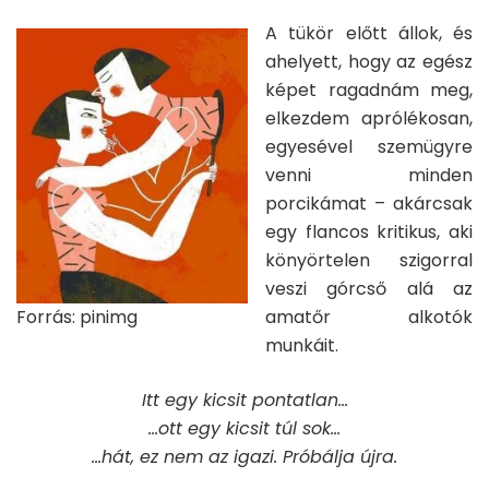
A tükör előtt állok, és
ahelyett, hogy az egész
képet ragadnám meg,
elkezdem aprólékosan,
egyesével szemügyre
venni minden
porcikámat – akárcsak
egy flancos kritikus, aki
könyörtelen szigorral
veszi górcső alá az
Forrás: pinimg
amatőr alkotók
munkáit.
Itt egy kicsit pontatlan
…
…
ott egy kicsit túl sok
…
…
hát, ez nem az igazi. Próbálja újra.