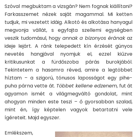
Szóval megbuktam a vizsgán? Nem fognak kiállítani?
Farkasszemet nézek saját magammal. Mi ketten
tudjuk, mi vezetett idáig. Alkotó és alkotása hanyagul
megvonja vállát, s egyfajta szellemi egységben
veszik tudomásul, hogy
annak a bizonyos érának
az
ideje lejárt. A ránk telepedett kín érzését gúnyos
nevetés hangjával nyomjuk el, ezzel kiűzve
kritikusunkat a fürdőszoba párás burokjából.
Tekintetem a hasamra réved, amire a legtöbbet
híztam – a szigorú, tónusos laposságot egy pihe-
puha párna vette át.
Többet kellene edzenem
, fut át
agyamon ismét a világmegváltó gondolat, mint
ahogyan minden este teszi – ő gyorsabban szalad,
mint én, így képtelen vagyok betartatni vele
ígéreteit. Majd egyszer.
Emlékszem,