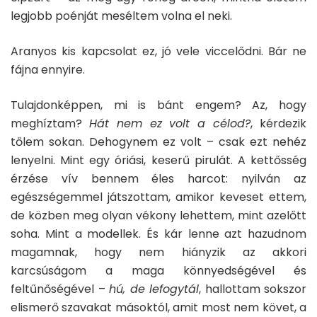
legjobb poénját meséltem volna el neki.
Aranyos kis kapcsolat ez, jó vele viccelődni. Bár ne
fájna ennyire.
Tulajdonképpen, mi is bánt engem? Az, hogy
meghíztam?
Hát nem ez volt a célod?
, kérdezik
tőlem sokan. Dehogynem ez volt – csak ezt nehéz
lenyelni. Mint egy óriási, keserű pirulát. A kettősség
érzése vív bennem éles harcot: nyilván az
egészségemmel játszottam, amikor keveset ettem,
de közben meg olyan vékony lehettem, mint azelőtt
soha. Mint a modellek. És kár lenne azt hazudnom
magamnak, hogy nem hiányzik az akkori
karcsúságom a maga könnyedségével és
feltűnőségével –
hú, de lefogytál
, hallottam sokszor
elismerő szavakat másoktól, amit most nem követ, a