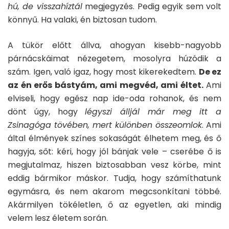
hú, de visszahíztál
megjegyzés. Pedig egyik sem volt
könnyű. Ha valaki, én biztosan tudom.
A tükör előtt állva, ahogyan kisebb-nagyobb
párnácskáimat nézegetem, mosolyra húzódik a
szám. Igen, való igaz, hogy most kikerekedtem.
De ez
az én erős bástyám, ami megvéd, ami éltet.
Ami
elviseli, hogy egész nap ide-oda rohanok, és nem
dönt úgy, hogy
légyszi álljál már meg itt a
Zsinagóga tövében, mert különben összeomlok
. Ami
által élmények színes sokaságát élhetem meg, és ő
hagyja, sőt: kéri, hogy jól bánjak vele – cserébe ő is
megjutalmaz, hiszen biztosabban vesz körbe, mint
eddig bármikor máskor. Tudja, hogy számíthatunk
egymásra, és nem akarom megcsonkítani többé.
Akármilyen tökéletlen, ő az egyetlen, aki mindig
velem lesz életem során.