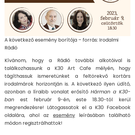
A következő esemény borítója – forrás: Irodalmi
Rádió
Kívánom, hogy a Rádió további alkotóival is
találkozhassunk a K30 Art Cafe mélyén, hogy
tágíthassuk ismeretünket a feltörekvő kortárs
irodalmárok horizontján is. A következő ilyen üdítő,
azonban a líraibb vonalat erősítő
Hárman a K30-
ban
est február 9-én, este 18.30-tól kerül
megrendezésre! Látogassatok el a K30 Facebook
oldalára, ahol az
esemény
leírásában található
módon regisztrálhattok!