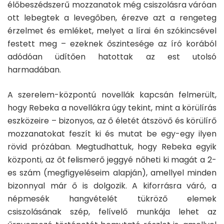
élőbeszédszerű mozzanatok még csiszolásra váróan
ott lebegtek a levegőben, érezve azt a rengeteg
érzelmet és emléket, melyet a lírai én szókincsével
festett meg – ezeknek őszintesége az író korából
adódóan üdítően hatottak az est utolsó
harmadában.
A szerelem-központú novellák kapcsán felmerült,
hogy Rebeka a novellákra úgy tekint, mint a körülírás
eszközeire – bizonyos, az ő életét átszövő és körülírő
mozzanatokat feszít ki és mutat be egy-egy ilyen
rövid prózában. Megtudhattuk, hogy Rebeka egyik
központi, az őt felismerő jeggyé nőheti ki magát a 2-
es szám (megfigyeléseim alapján), amellyel minden
bizonnyal már ő is dolgozik. A kiforrásra váró, a
népmesék hangvételét tükröző elemek
csiszolásának szép, felívelő munkája lehet az