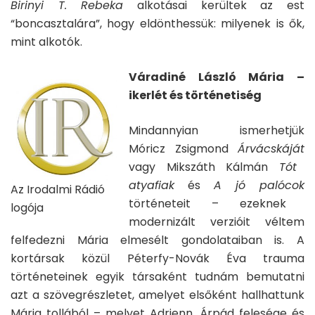
Birinyi T. Rebeka
alkotásai kerültek az est
“boncasztalára”, hogy eldönthessük: milyenek is ők,
mint alkotók.
Váradiné László Mária –
ikerlét és történetiség
Mindannyian ismerhetjük
Móricz Zsigmond
Árvácskáját
vagy Mikszáth Kálmán
Tót
atyafiak
és
A jó palócok
Az Irodalmi Rádió
történeteit – ezeknek
logója
modernizált verzióit véltem
felfedezni Mária elmesélt gondolataiban is. A
kortársak közül Péterfy-Novák Éva trauma
történeteinek egyik társaként tudnám bemutatni
azt a szövegrészletet, amelyet elsőként hallhattunk
Mária tollából – melyet Adrienn, Árpád felesége és