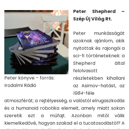
Peter Shepherd –
Szép Új Világ Rt.
Peter munkásságát
azoknak ajánlom, akik
nyitottak és rajongói a
sci-fi történeteknek: a
Shepherd által
felolvasott
Peter könyve – forrás:
részletekben kihallani
Irodalmi Rádió
az Asimov-hatást, az
1984
-féle
atmoszférát; a rejtélyesség, a valóstól elrugaszkodás
és a humanoid robotika elemeit, amely miatt sokan
szeretik ezt a műfajt. Azonban mitől válik
kiemelkedővé, hogyan szakad el a tucatosodástól? A