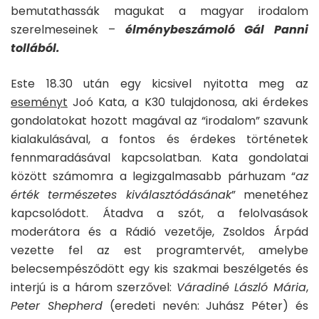
bemutathassák magukat a magyar irodalom
szerelmeseinek –
élménybeszámoló Gál Panni
tollából.
Este 18.30 után egy kicsivel nyitotta meg az
eseményt
Joó Kata, a K30 tulajdonosa, aki érdekes
gondolatokat hozott magával az “irodalom” szavunk
kialakulásával, a fontos és érdekes történetek
fennmaradásával kapcsolatban. Kata gondolatai
között számomra a legizgalmasabb párhuzam “
az
érték természetes kiválasztódásának
” menetéhez
kapcsolódott. Átadva a szót, a felolvasások
moderátora és a Rádió vezetője, Zsoldos Árpád
vezette fel az est programtervét, amelybe
belecsempésződött egy kis szakmai beszélgetés és
interjú is a három szerzővel:
Váradiné László Mária
,
Peter Shepherd
(eredeti nevén: Juhász Péter) és