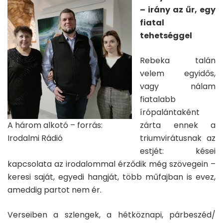
– irány az űr, egy
fiatal
tehetséggel
Rebeka talán
velem egyidős,
vagy nálam
fiatalabb
írópalántaként
A három alkotó – forrás:
zárta ennek a
Irodalmi Rádió
triumvirátusnak az
estjét: kései
kapcsolata az irodalommal érződik még szövegein –
keresi saját, egyedi hangját, több műfajban is evez,
ameddig partot nem ér.
Verseiben a szlengek, a hétköznapi, párbeszéd/