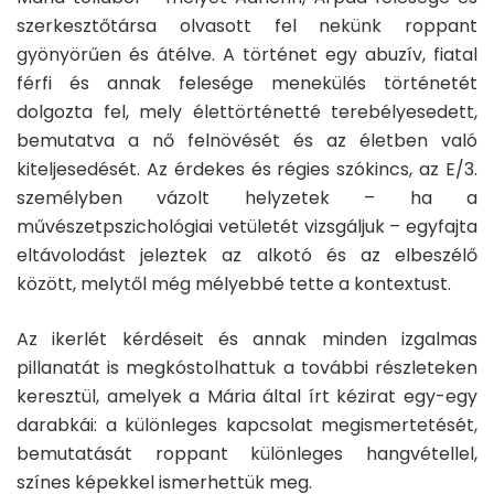
szerkesztőtársa olvasott fel nekünk roppant
gyönyörűen és átélve. A történet egy abuzív, fiatal
férfi és annak felesége menekülés történetét
dolgozta fel, mely élettörténetté terebélyesedett,
bemutatva a nő felnövését és az életben való
kiteljesedését. Az érdekes és régies szókincs, az E/3.
személyben vázolt helyzetek – ha a
művészetpszichológiai vetületét vizsgáljuk – egyfajta
eltávolodást jeleztek az alkotó és az elbeszélő
között, melytől még mélyebbé tette a kontextust.
Az ikerlét kérdéseit és annak minden izgalmas
pillanatát is megkóstolhattuk a további részleteken
keresztül, amelyek a Mária által írt kézirat egy-egy
darabkái: a különleges kapcsolat megismertetését,
bemutatását roppant különleges hangvétellel,
színes képekkel ismerhettük meg.