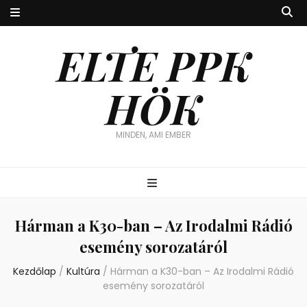
ELTE PPK
HÖK
MINDEN, AMI EMBER
Hárman a K30-ban – Az Irodalmi Rádió
esemény sorozatáról
Kezdőlap
/
Kultúra
/
Hárman a K30-ban – Az Irodalmi Rádió
esemény sorozatáról