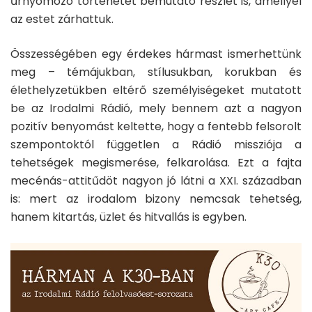
űrnyomozó történetét bemutató részlet is, amellyel
az estet zárhattuk.
Összességében egy érdekes hármast ismerhettünk
meg – témájukban, stílusukban, korukban és
élethelyzetükben eltérő személyiségeket mutatott
be az Irodalmi Rádió, mely bennem azt a nagyon
pozitív benyomást keltette, hogy a fentebb felsorolt
szempontoktól független a Rádió missziója a
tehetségek megismerése, felkarolása. Ezt a fajta
mecénás-attitűdöt nagyon jó látni a XXI. században
is: mert az irodalom bizony nemcsak tehetség,
hanem kitartás, üzlet és hitvallás is egyben.