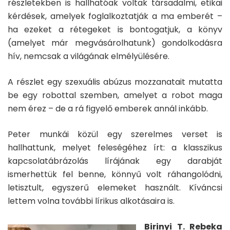
részletekben is hallhatóak voltak társadalmi, etikai
kérdések, amelyek foglalkoztatják a ma emberét –
ha ezeket a rétegeket is bontogatjuk, a könyv
(amelyet már megvásárolhatunk) gondolkodásra
hív, nemcsak a világának elmélyülésére.
A részlet egy szexuális abúzus mozzanatait mutatta
be egy robottal szemben, amelyet a robot maga
nem érez – de a rá figyelő emberek annál inkább.
Peter munkái közül egy szerelmes verset is
hallhattunk, melyet feleségéhez írt: a klasszikus
kapcsolatábrázolás lírájának egy darabját
ismerhettük fel benne, könnyű volt ráhangolódni,
letisztult, egyszerű elemeket használt. Kíváncsi
lettem volna további lírikus alkotásaira is.
Birinyi T. Rebeka