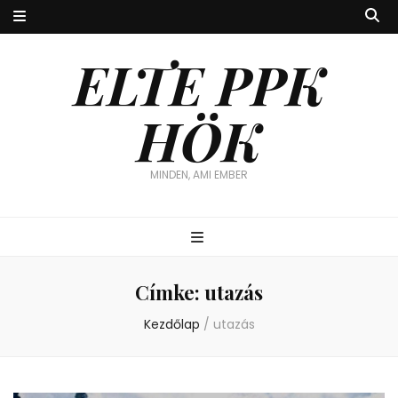
ELTE PPK
HÖK
MINDEN, AMI EMBER
Címke:
utazás
Kezdőlap
/
utazás