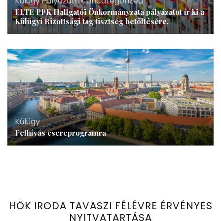
Külügy
,
Pályázatok
,
Uncategorized
ELTE PPK Hallgatói Önkormányzata pályázatot ír ki a
Külügyi Bizottsági tag tisztség betöltésére.
Külügy
Felhívás csereprogramra
HÖK IRODA TAVASZI FÉLÉVRE ÉRVÉNYES
NYITVATARTÁSA