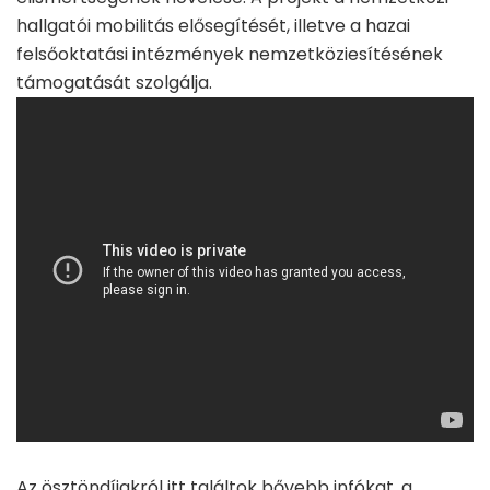
hallgatói mobilitás elősegítését, illetve a hazai
felsőoktatási intézmények nemzetköziesítésének
támogatását szolgálja.
Az ösztöndíjakról
itt
találtok bővebb infókat, a