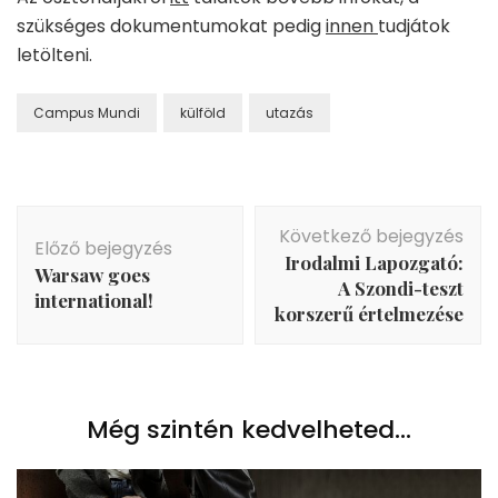
szükséges dokumentumokat pedig
innen
tudjátok
letölteni.
Campus Mundi
külföld
utazás
Bejegyzés
Következő bejegyzés
navigáció
Előző bejegyzés
Irodalmi Lapozgató:
Warsaw goes
A Szondi-teszt
international!
korszerű értelmezése
Még szintén kedvelheted...