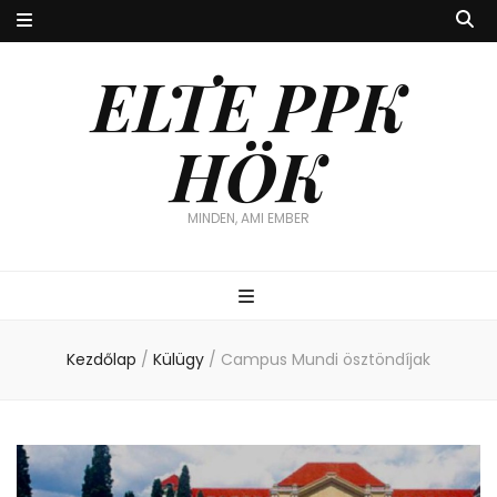
ELTE PPK
HÖK
MINDEN, AMI EMBER
Kezdőlap
/
Külügy
/
Campus Mundi ösztöndíjak