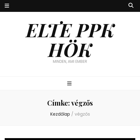
ELTE PPK
HÖK
MINDEN, AMI EMBER
Címke:
végzős
Kezdőlap
/
végzős