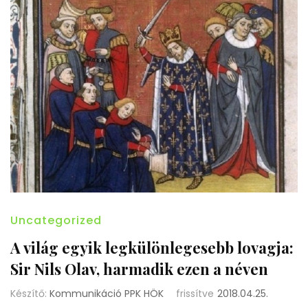
Uncategorized
A világ egyik legkülönlegesebb lovagja:
Sir Nils Olav, harmadik ezen a néven
Készítő:
Kommunikáció PPK HÖK
frissítve
2018.04.25.