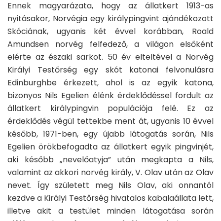
Ennek magyarázata, hogy az állatkert 1913-as
nyitásakor, Norvégia egy királypingvint ajándékozott
Skóciának, ugyanis két évvel korábban, Roald
Amundsen norvég felfedező, a világon elsőként
elérte az északi sarkot. 50 év elteltével a Norvég
Királyi Testőrség egy skót katonai felvonulásra
Edinburghbe érkezett, ahol is az egyik katona,
bizonyos Nils Egelien élénk érdeklődéssel fordult az
állatkert királypingvin populációja felé. Ez az
érdeklődés végül tettekbe ment át, ugyanis 10 évvel
később, 1971-ben, egy újabb látogatás során, Nils
Egelien örökbefogadta az állatkert egyik pingvinjét,
aki később „nevelőatyja” után megkapta a Nils,
valamint az akkori norvég király, V. Olav után az Olav
nevet. Így született meg Nils Olav, aki onnantól
kezdve a Királyi Testőrség hivatalos kabalaállata lett,
illetve akit a testület minden látogatása során