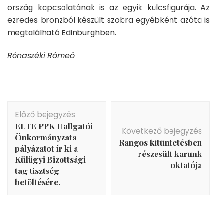
ország kapcsolatának is az egyik kulcsfigurája. Az
ezredes bronzból készült szobra egyébként azóta is
megtalálható Edinburghben.
Rónaszéki Rómeó
Bejegyzés
Előző bejegyzés
navigáció
ELTE PPK Hallgatói
Következő bejegyzés
Önkormányzata
Rangos kitüntetésben
pályázatot ír ki a
részesült karunk
Külügyi Bizottsági
oktatója
tag tisztség
betöltésére.