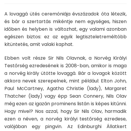
A lovaggá ütés ceremóniája évszázadok óta létezik,
és bár a szertartás mikéntje nem egységes, hiszen
időben és helyben is változhat, egy valami azonban
egészen biztos: ez az egyik legtiszteletreméltóbb
kitüntetés, amit valaki kaphat.
Ebben volt része Sir Nils Olavnak, a Norvég Királyi
Testőrség ezredesének is 2008-ban, amikor is maga
a norvég király ütötte lovaggá. Bár a lovagok között
akkora nevek szerepelnek, mint például: Elton John,
Paul McCartney, Agatha Christie (lady), Margaret
Thatcher (lady) vagy épp Sean Connery, Nils Olav
még ezen az igazán prominens listán is képes kitűnni.
Hogy mivel? Nos azzal, hogy Sir Nils Olav, harmadik
ezen a néven, a norvég királyi testőrség ezredese,
valójában egy pingvin. Az Edinburghi Állatkert