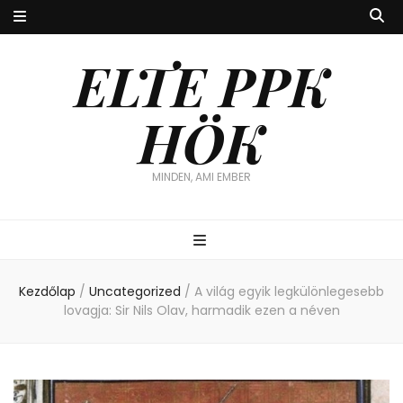
ELTE PPK
HÖK
MINDEN, AMI EMBER
Kezdőlap
/
Uncategorized
/
A világ egyik legkülönlegesebb
lovagja: Sir Nils Olav, harmadik ezen a néven