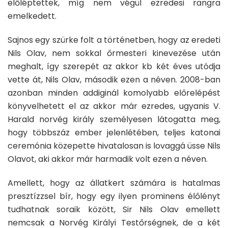
előléptettek, míg nem végül ezredesi rangra
emelkedett.
Sajnos egy szürke folt a történetben, hogy az eredeti
Nils Olav, nem sokkal őrmesteri kinevezése után
meghalt, így szerepét az akkor kb két éves utódja
vette át, Nils Olav, második ezen a néven. 2008-ban
azonban minden addiginál komolyabb előrelépést
könyvelhetett el az akkor már ezredes, ugyanis V.
Harald norvég király személyesen látogatta meg,
hogy többszáz ember jelenlétében, teljes katonai
ceremónia közepette hivatalosan is lovaggá üsse Nils
Olavot, aki akkor már harmadik volt ezen a néven.
Amellett, hogy az állatkert számára is hatalmas
presztízzsel bír, hogy egy ilyen prominens élőlényt
tudhatnak soraik között, Sir Nils Olav emellett
nemcsak a Norvég Királyi Testőrségnek, de a két