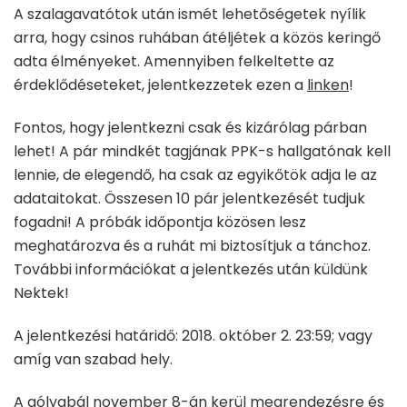
A szalagavatótok után ismét lehetőségetek nyílik
arra, hogy csinos ruhában átéljétek a közös keringő
adta élményeket. Amennyiben felkeltette az
érdeklődéseteket, jelentkezzetek ezen a
linken
!
Fontos, hogy jelentkezni csak és kizárólag párban
lehet! A pár mindkét tagjának PPK-s hallgatónak kell
lennie, de elegendő, ha csak az egyikőtök adja le az
adataitokat. Összesen 10 pár jelentkezését tudjuk
fogadni! A próbák időpontja közösen lesz
meghatározva és a ruhát mi biztosítjuk a tánchoz.
További információkat a jelentkezés után küldünk
Nektek!
A jelentkezési határidő: 2018. október 2. 23:59; vagy
amíg van szabad hely.
A gólyabál november 8-án kerül megrendezésre és