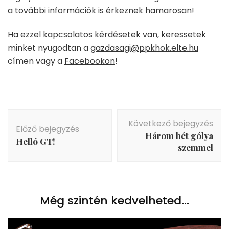
a további információk is érkeznek hamarosan!
Ha ezzel kapcsolatos kérdésetek van, keressetek
minket nyugodtan a
gazdasagi@ppkhok.elte.hu
címen vagy a
Facebookon
!
Bejegyzés
Következő bejegyzés
navigáció
Előző bejegyzés
Három hét gólya
Helló GT!
szemmel
Még szintén kedvelheted...