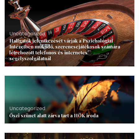
Uncategorized
Hallgatók jelentkezését várják a Pszichológiai
Intézetben működő, szerencsejátékosok számára
létrehozott telefonos és internetes
segélyszolgálatnál
Uncategorized
Őszi szünet alatt zárva tart a HÖK iroda