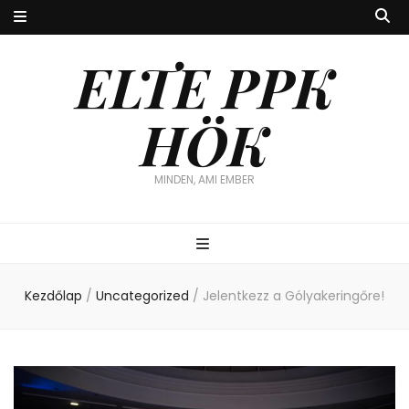
ELTE PPK
HÖK
MINDEN, AMI EMBER
Kezdőlap
/
Uncategorized
/
Jelentkezz a Gólyakeringőre!