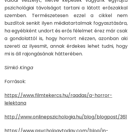
valódi veszélyt, illetve képesek vagyunk egyfajta
pszichológiai távolságot tartani a látott erőszakkal
szemben. Természetesen ezzel a cikkel nem
buzdítok senkit ilyen médiatartalmak fogyasztására,
ha egyébként undort és erős félelmet érez már csak
a gondolattól is, hogy horrort nézzen, azonban aki
szereti az ilyesmit, annak érdekes lehet tudni, hogy
mi is áll rajongásának hátterében.
Simkó Kinga
Források:
https://www.filmtekercs.hu/raadas/a-horror-
lelektana
http://www.onlinepszichologia.hu/blog/blogpost/361
https://www.psychologytoday.com/blog/in-