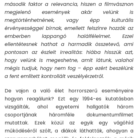
második faktor a relevancia, hiszen a filmvásznon
megjelenő események akár velünk is
megtörténhetnének, vagy épp kulturális
érvényességgel bírnak, emellett felszínre hozzák az
emberben lappangó halálfélelmet. Ezzel
ellentétesnek hathat a harmadik összetevő, ami
pontosan az észlelt irrealitás: hiába hisszük azt,
hogy velünk is megeshetne, amit látunk, valahol
mégis tudjuk, hogy nem fog – épp ezért beszélünk
a fent említett kontrollált veszélyérzetről.
De vajon a való élet horrorszerű eseményeire
hogyan reagálunk? Ezt egy 1994-es kutatásban
vizsgálták, ahol egyetemi hallgatók három
csoportjának háromféle dokumentumfilmet
mutattak. Ezek közül az egyik egy vágóhíd
működéséről szólt, a diákok láthatták, ahogyan a