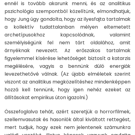
ennél is tovább akarunk menni, és az analitikus
pszichológia szempontból közelítünk, elmondhatjuk,
hogy Jung úgy gondolta, hogy az ilyesfajta tartalmak
a kollektív tudattalanban mélyen eltemetett
archetípusokhoz kapcsolódnak, valamint
személyiségünk fel nem tárt oldalához, amit
árnyéknak nevezett. Az erőszakos tartalmak
figyelemmel kísérése lehetőséget biztosít a katarzis
megélésére, vagyis a bennünk dúló energiák
levezethetővé válnak. (Az újabb elméletek szerint
viszont az analitikus megközelítéshez mindenképpen
hozzá kell tennünk, hogy igen nehéz ezeket az
állításokat empirikus úton igazolni.)
Összefoglalva tehát, azért szeretjük a horrorfilmek,
szellemvasutak és hasonlók által kiváltott rettegést,
mert tudjuk, hogy ezek nem jelentenek számunkra