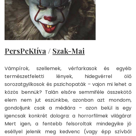
PersPeKtíva
/
Szak-Mai
Vámpírok, szellemek, vérfarkasok és egyéb
természetfeletti lények, hidegvérrel ölő
sorozatgyilkosok és pszichopaták – vajon mi lehet a
közös bennük? Talán elsőre semmiféle összekötő
elem nem jut eszünkbe, azonban azt mondom,
gondoljunk csak a médiára – azon belül is egy
igencsak konkrét dologra: a horrorfilmek világára!
Mert igen, a fentebb felsoroltak mindegyike jó
eséllyel jelenik meg kedvenc (vagy épp szívből