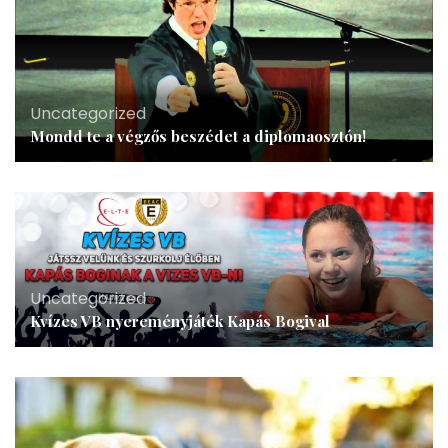
Uncategorized
Mondd te a végzős beszédet a diplomaosztón!
Uncategorized
Kvízes VB nyereményjáték Kapás Bogival