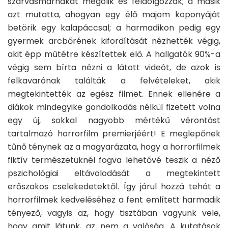
szarvasmarhákat megölik és feldolgozzák; a másik
azt mutatta, ahogyan egy élő majom koponyáját
betörik egy kalapáccsal; a harmadikon pedig egy
gyermek arcbőrének kifordítását nézhették végig,
akit épp műtétre készítettek elő. A hallgatók 90%-a
végig sem bírta nézni a látott videót, de azok is
felkavarónak találták a felvételeket, akik
megtekintették az egész filmet. Ennek ellenére a
diákok mindegyike gondolkodás nélkül fizetett volna
egy új, sokkal nagyobb mértékű vérontást
tartalmazó horrorfilm premierjéért! E meglepőnek
tűnő ténynek az a magyarázata, hogy a horrorfilmek
fiktív természetüknél fogva lehetővé teszik a néző
pszichológiai eltávolodását a megtekintett
erőszakos cselekedetektől. Így járul hozzá tehát a
horrorfilmek kedveléséhez a fent említett harmadik
tényező, vagyis az, hogy tisztában vagyunk vele,
hogy amit látunk, az nem a valóság. A kutatások