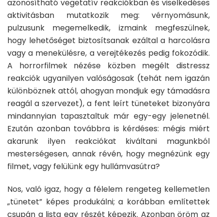
azonosítható vegetatív reakciókban és viselkedéses
aktivitásban mutatkozik meg: vérnyomásunk,
pulzusunk megemelkedik, izmaink megfeszülnek,
hogy lehetőséget biztosítsanak ezáltal a harcolásra
vagy a menekülésre, a verejtékezés pedig fokozódik.
A horrorfilmek nézése közben megélt distressz
reakciók ugyanilyen valóságosak (tehát nem igazán
különböznek attól, ahogyan mondjuk egy támadásra
reagál a szervezet), a fent leírt tüneteket bizonyára
mindannyian tapasztaltuk már egy-egy jelenetnél.
Ezután azonban továbbra is kérdéses: mégis miért
akarunk ilyen reakciókat kiváltani magunkból
mesterségesen, annak révén, hogy megnézünk egy
filmet, vagy felülünk egy hullámvasútra?
Nos, való igaz, hogy a félelem rengeteg kellemetlen
„tünetet” képes produkálni; a korábban említettek
csupán a lista egy részét képezik. Azonban öröm az