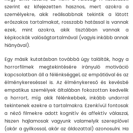
szerint ez kifejezetten hasznos, mert azokra a
személyekre, akik reálisabbnak tekintik a látott
erőszakos tartalmakat, rosszabb hatással is vannak
ezek, mint azokra, akik tisztában vannak a
képkockák valóságtartalmával (vagyis inkább annak
hiányával).
Egy másik kutatásban továbbá úgy találták, hogy a
horrorfilmek megtekintésére irányuló motiváció
kapcsolatban áll a félénkséggel, az empátiával és az
élménykereséssel is. Az élménykereső és kevésbé
empatikus személyek általában fokozottan kedvelik
a horrort, míg akik félénkebbek, inkább undorral
tekintenek ezekre a tartalmakra. Ezenkívül fontosak
a néző filmekre adott kognitív és affektív válaszai,
hiszen hajlamosak vagyunk valamelyik szereplővel
(akár a gyilkossal, akár az áldozattal) azonosulni. Ha