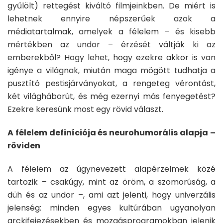
gyűlölt) rettegést kiváltó filmjeinkben. De miért is
lehetnek ennyire népszerűek azok a
médiatartalmak, amelyek a félelem – és kisebb
mértékben az undor – érzését váltják ki az
emberekből? Hogy lehet, hogy ezekre akkor is van
igénye a világnak, miután maga mögött tudhatja a
pusztító pestisjárványokat, a rengeteg vérontást,
két világháborút, és még ezernyi más fenyegetést?
Ezekre keresünk most egy rövid választ.
A félelem definíciója és neurohumorális alapja –
röviden
A félelem az úgynevezett alapérzelmek közé
tartozik – csakúgy, mint az öröm, a szomorúság, a
düh és az undor –, ami azt jelenti, hogy univerzális
jelenség: minden egyes kultúrában ugyanolyan
arckifejezésekben és mozgásprogramokban jelenik