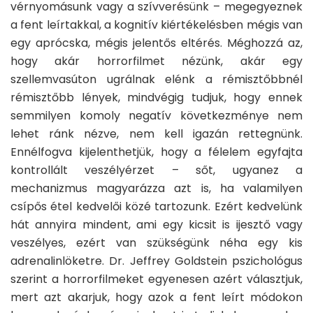
vérnyomásunk vagy a szívverésünk – megegyeznek
a fent leírtakkal, a kognitív kiértékelésben mégis van
egy aprócska, mégis jelentős eltérés. Méghozzá az,
hogy akár horrorfilmet nézünk, akár egy
szellemvasúton ugrálnak elénk a rémisztőbbnél
rémisztőbb lények, mindvégig tudjuk, hogy ennek
semmilyen komoly negatív következménye nem
lehet ránk nézve, nem kell igazán rettegnünk.
Ennélfogva kijelenthetjük, hogy a félelem egyfajta
kontrollált veszélyérzet – sőt, ugyanez a
mechanizmus magyarázza azt is, ha valamilyen
csípős étel kedvelői közé tartozunk. Ezért kedvelünk
hát annyira mindent, ami egy kicsit is ijesztő vagy
veszélyes, ezért van szükségünk néha egy kis
adrenalinlöketre. Dr. Jeffrey Goldstein pszichológus
szerint a horrorfilmeket egyenesen azért választjuk,
mert azt akarjuk, hogy azok a fent leírt módokon