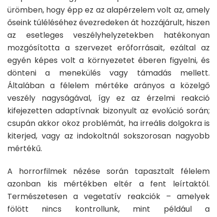
ürömben, hogy épp ez az alapérzelem volt az, amely
őseink túléléséhez évezredeken át hozzájárult, hiszen
az esetleges veszélyhelyzetekben hatékonyan
mozgósította a szervezet erőforrásait, ezáltal az
egyén képes volt a környezetet éberen figyelni, és
dönteni a menekülés vagy támadás mellett.
Általában a félelem mértéke arányos a közelgő
veszély nagyságával, így ez az érzelmi reakció
kifejezetten adaptívnak bizonyult az evolúció során;
csupán akkor okoz problémát, ha irreális dolgokra is
kiterjed, vagy az indokoltnál sokszorosan nagyobb
mértékű.
A horrorfilmek nézése során tapasztalt félelem
azonban kis mértékben eltér a fent leírtaktól.
Természetesen a vegetatív reakciók – amelyek
fölött nincs kontrollunk, mint például a