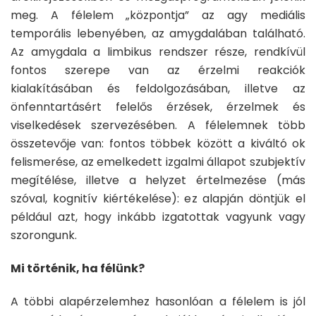
meg. A félelem „központja” az agy mediális
temporális lebenyében, az amygdalában található.
Az amygdala a limbikus rendszer része, rendkívül
fontos szerepe van az érzelmi reakciók
kialakításában és feldolgozásában, illetve az
önfenntartásért felelős érzések, érzelmek és
viselkedések szervezésében. A félelemnek több
összetevője van: fontos többek között a kiváltó ok
felismerése, az emelkedett izgalmi állapot szubjektív
megítélése, illetve a helyzet értelmezése (más
szóval, kognitív kiértékelése): ez alapján döntjük el
például azt, hogy inkább izgatottak vagyunk vagy
szorongunk.
Mi történik, ha félünk?
A többi alapérzelemhez hasonlóan a félelem is jól