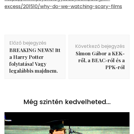
excess/201510/why-do-we-watching-scary-films
Bejegyzés
Előző bejegyzés
navigáció
Következő bejegyzés
BREAKING NEWS! Itt
Simon Gábor a KEK-
a Harry Potter
ről, a BEAC-ról és a
folytatása! Vagy
PPK-ról
legalábbis majdnem.
Még szintén kedvelheted...