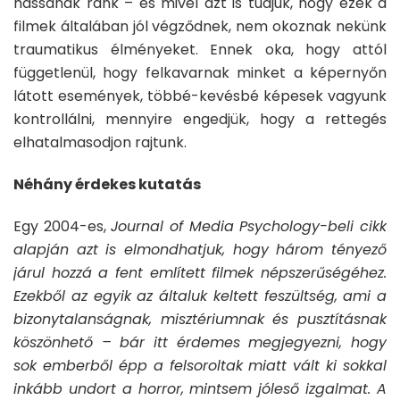
hassanak ránk – és mivel azt is tudjuk, hogy ezek a
filmek általában jól végződnek, nem okoznak nekünk
traumatikus élményeket. Ennek oka, hogy attól
függetlenül, hogy felkavarnak minket a képernyőn
látott események, többé-kevésbé képesek vagyunk
kontrollálni, mennyire engedjük, hogy a rettegés
elhatalmasodjon rajtunk.
Néhány érdekes kutatás
Egy 2004-es,
Journal of Media Psychology-beli cikk
alapján azt is elmondhatjuk, hogy három tényező
járul hozzá a fent említett filmek népszerűségéhez.
Ezekből az egyik az általuk keltett feszültség, ami a
bizonytalanságnak, misztériumnak és pusztításnak
köszönhető – bár itt érdemes megjegyezni, hogy
sok emberből épp a felsoroltak miatt vált ki sokkal
inkább undort a horror, mintsem jóleső izgalmat. A