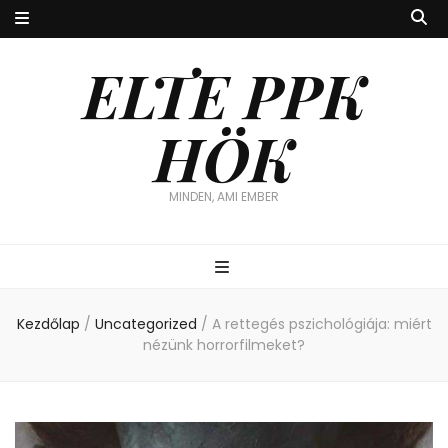
ELTE PPK
HÖK
MINDEN, AMI EMBER
Kezdőlap
/
Uncategorized
/
A rettegés pszichológiája: miért
nézünk horrorfilmeket?