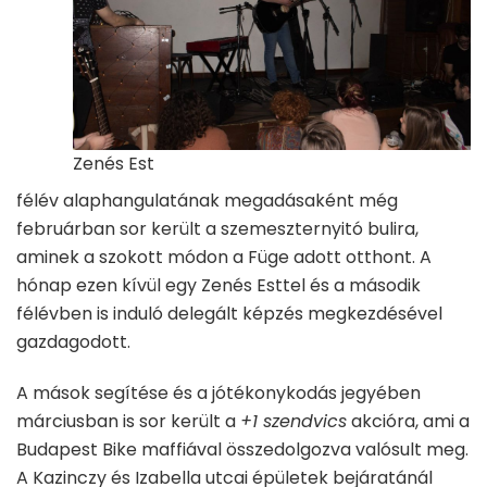
Zenés Est
félév alaphangulatának megadásaként még
februárban sor került a szemeszternyitó bulira,
aminek a szokott módon a Füge adott otthont. A
hónap ezen kívül egy Zenés Esttel és a második
félévben is induló delegált képzés megkezdésével
gazdagodott.
A mások segítése és a jótékonykodás jegyében
márciusban is sor került a
+1 szendvics
akcióra, ami a
Budapest Bike maffiával összedolgozva valósult meg.
A Kazinczy és Izabella utcai épületek bejáratánál