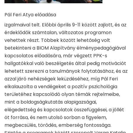
Pál Feri Atya előadása
izgalmaival telt. Előbbi április 9-11 között zajlott, és az
érdeklődők számtalan, változatos programon
vehettek részt. Többek között lehetőség volt
betekinteni a BIOM Alapítvány élménypedagógiával
kapcsolatos előadására, már végzett PPK-s
hallgatókkal való beszélgetés által pedig motivációt
lehetett szerezni a tanulmányok folytatásához, és az
azzal járó nehézségek leküzdéséhez, míg Pál Feri
elkalauzolta a vendégeket a pozitív pszichológia
területéhez kapcsolódó olyan témák rejtelmeibe,
mint a boldogságkutatás alapigazságai,
elégedettség és kapcsolatok összefüggései, a jóllét
öt forrása, és nem utolsó sorban a figyelem,
megbecsülés, törődés, emberség fontossága.
Szintén a programok között szerepelt Varga Katalin