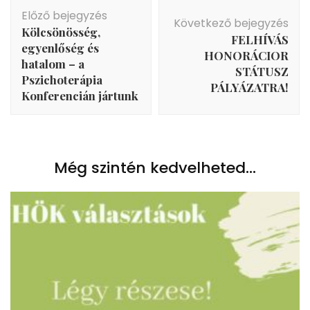
Bejegyzés
Előző bejegyzés
navigáció
Következő bejegyzés
Kölcsönösség,
FELHÍVÁS
egyenlőség és
HONORÁCIOR
hatalom – a
STÁTUSZ
Pszichoterápia
PÁLYÁZATRA!
Konferencián jártunk
Még szintén kedvelheted...