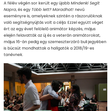
A félév végén sor került egy újabb
Mindenki Segít
Napra
, és egy
Több lett? Maradhat!
nevű
eseményre is, amelyeknek szintén a rászorulóknak
való segítségnyújtás volt a célja. Ezzel együtt véget
ért az egy évet felölelő animátor képzés, május
elején felavatták az új és a veterán animátorokat,
május 16-án pedig egy szemeszterzáró buli jegyében
is búcsút mondhattak a hallgatók a 2018/19-es
tanévnek.