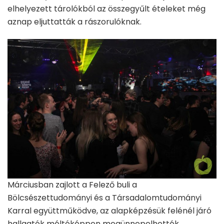
elhelyezett tárolókból az összegyűlt ételeket még
aznap eljuttatták a rászorulóknak.
Márciusban zajlott a Felező buli a
Bölcsészettudományi és a Társadalomtudományi
Karral együttműködve, az alapképzésük felénél járó
hallgatók méltóképpen megünnepelhették