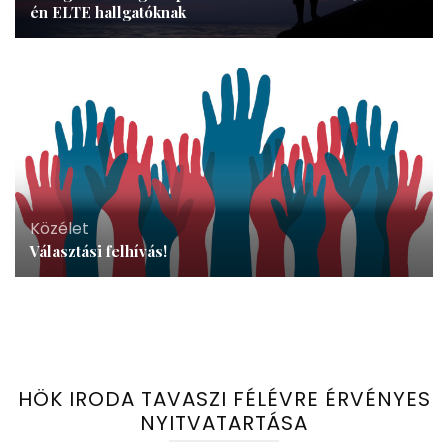
én ELTE hallgatóknak
Közélet
Választási felhívás!
HÖK IRODA TAVASZI FÉLÉVRE ÉRVÉNYES
NYITVATARTÁSA