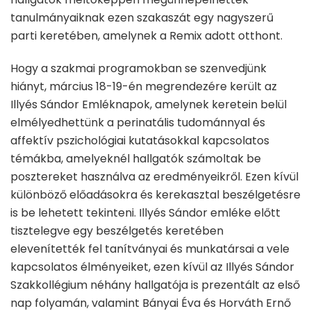
tanulmányaiknak ezen szakaszát egy nagyszerű
parti keretében, amelynek a Remix adott otthont.
Hogy a szakmai programokban se szenvedjünk
hiányt, március 18-19-én megrendezére került az
Illyés Sándor Emléknapok, amelynek keretein belül
elmélyedhettünk a perinatális tudománnyal és
affektív pszichológiai kutatásokkal kapcsolatos
témákba, amelyeknél hallgatók számoltak be
posztereket használva az eredményeikről. Ezen kívül
különböző előadásokra és kerekasztal beszélgetésre
is be lehetett tekinteni. Illyés Sándor emléke előtt
tisztelegve egy beszélgetés keretében
elevenítették fel tanítványai és munkatársai a vele
kapcsolatos élményeiket, ezen kívül az Illyés Sándor
Szakkollégium néhány hallgatója is prezentált az első
nap folyamán, valamint Bányai Éva és Horváth Ernő