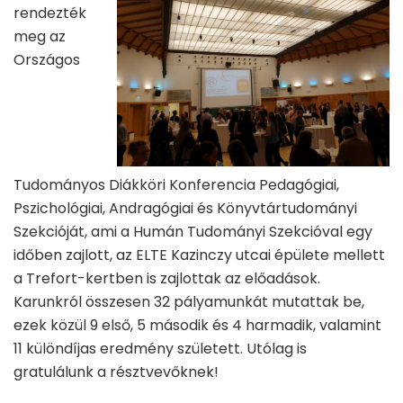
rendezték
meg az
Országos
Tudományos Diákköri Konferencia Pedagógiai,
Pszichológiai, Andragógiai és Könyvtártudományi
Szekcióját, ami a Humán Tudományi Szekcióval egy
időben zajlott, az ELTE Kazinczy utcai épülete mellett
a Trefort-kertben is zajlottak az előadások.
Karunkról összesen 32 pályamunkát mutattak be,
ezek közül 9 első, 5 második és 4 harmadik, valamint
11 különdíjas eredmény született. Utólag is
gratulálunk a résztvevőknek!