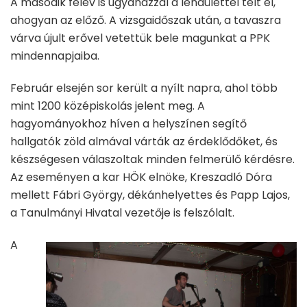
A második félév is ugyanazzal a lendülettel telt el,
ahogyan az előző. A vizsgaidőszak után, a tavaszra
várva újult erővel vetettük bele magunkat a PPK
mindennapjaiba.
Február elsején sor került a nyílt napra, ahol több
mint 1200 középiskolás jelent meg. A
hagyományokhoz híven a helyszínen segítő
hallgatók zöld almával várták az érdeklődőket, és
készségesen válaszoltak minden felmerülő kérdésre.
Az eseményen a kar HÖK elnöke, Kreszadló Dóra
mellett Fábri György, dékánhelyettes és Papp Lajos,
a Tanulmányi Hivatal vezetője is felszólalt.
A