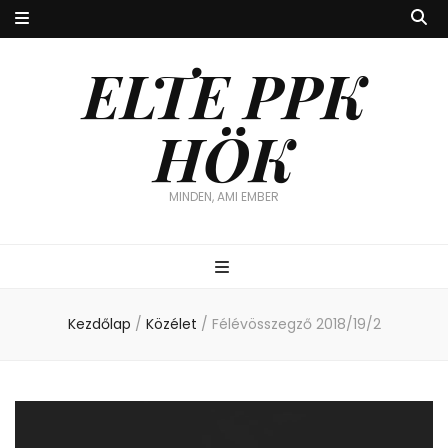
ELTE PPK
HÖK
MINDEN, AMI EMBER
Kezdőlap
/
Közélet
/
Félévösszegző 2018/19/2