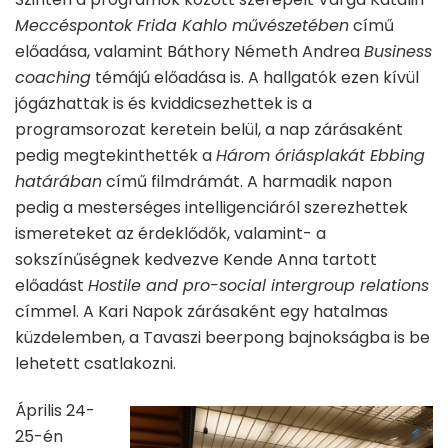
Meccéspontok Frida Kahlo művészetében
című
előadása, valamint Báthory Németh Andrea
Business
coaching
témájú előadása is. A hallgatók ezen kívül
jógázhattak is és kviddicsezhettek is a
programsorozat keretein belül, a nap zárásaként
pedig megtekinthették a
Három óriásplakát Ebbing
határában
című filmdrámát. A harmadik napon
pedig a mesterséges intelligenciáról szerezhettek
ismereteket az érdeklődők, valamint- a
sokszínűségnek kedvezve Kende Anna tartott
előadást
Hostile and pro-social intergroup relations
címmel. A Kari Napok zárásaként egy hatalmas
küzdelemben, a Tavaszi beerpong bajnokságba is be
lehetett csatlakozni.
Április 24-
25-én