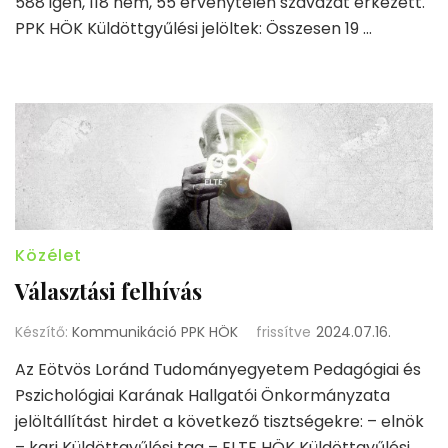
588 igen, 118 nem, 55 érvénytelen szavazat érkezett.
PPK HÖK Küldöttgyűlési jelöltek: Összesen 19 …
Közélet
Választási felhívás
Készítő:
Kommunikáció PPK HÖK
frissítve
2024.07.16.
Az Eötvös Loránd Tudományegyetem Pedagógiai és
Pszichológiai Karának Hallgatói Önkormányzata
jelöltállítást hirdet a következő tisztségekre: – elnök
– kari Küldöttgyűlési tag – ELTE HÖK Küldöttgyűlési