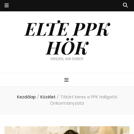
ELTE PPK
HÖK
MINDEN, AMI EMBER
Kezdőlap
/
Közélet
/
Titkárt keres a PPK Hallgatói
Önkormányzata