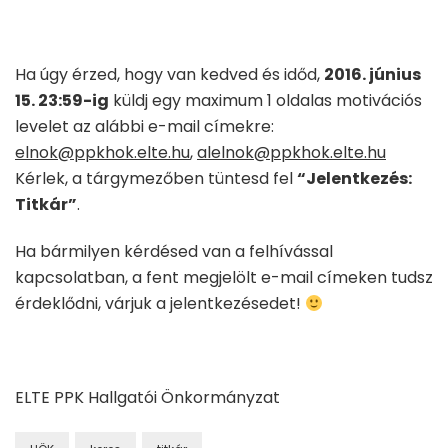
Ha úgy érzed, hogy van kedved és időd,
2016. június
15. 23:59-ig
küldj egy maximum 1 oldalas motivációs
levelet az alábbi e-mail címekre:
elnok@ppkhok.elte.hu
,
alelnok@ppkhok.elte.hu
Kérlek, a tárgymezőben tüntesd fel
“Jelentkezés:
Titkár”
.
Ha bármilyen kérdésed van a felhívással
kapcsolatban, a fent megjelölt e-mail címeken tudsz
érdeklődni, várjuk a jelentkezésedet!
ELTE PPK Hallgatói Önkormányzat