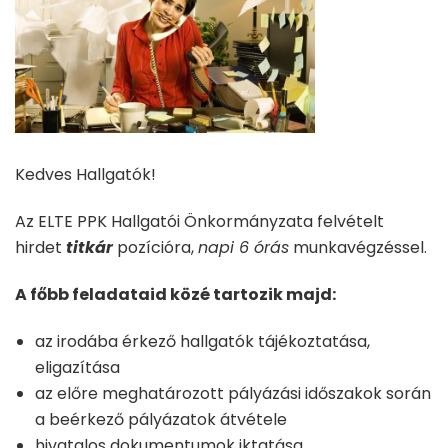
Kedves Hallgatók!
Az ELTE PPK Hallgatói Önkormányzata felvételt
hirdet
titkár
pozícióra,
napi 6 órás
munkavégzéssel.
A főbb feladataid közé tartozik majd:
az irodába érkező hallgatók tájékoztatása,
eligazítása
az előre meghatározott pályázási időszakok során
a beérkező pályázatok átvétele
hivatalos dokumentumok iktatása