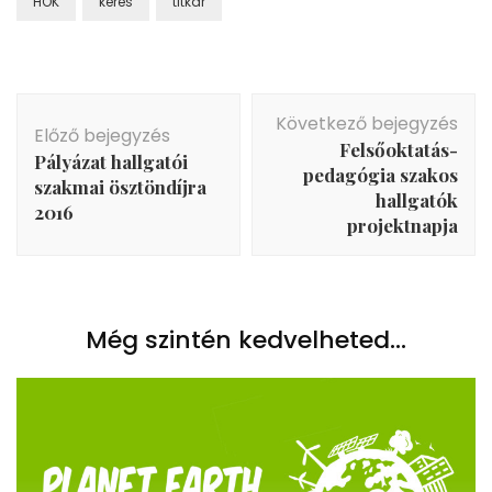
HÖK
keres
titkár
Bejegyzés
Következő bejegyzés
navigáció
Előző bejegyzés
Felsőoktatás-
Pályázat hallgatói
pedagógia szakos
szakmai ösztöndíjra
hallgatók
2016
projektnapja
Még szintén kedvelheted...