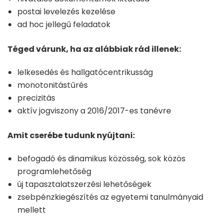
postai levelezés kezelése
ad hoc jellegű feladatok
Téged várunk, ha az alábbiak rád illenek:
lelkesedés és hallgatócentrikusság
monotonitástűrés
precizitás
aktív jogviszony a 2016/2017-es tanévre
Amit cserébe tudunk nyújtani:
befogadó és dinamikus közösség, sok közös
programlehetőség
új tapasztalatszerzési lehetőségek
zsebpénzkiegészítés az egyetemi tanulmányaid
mellett