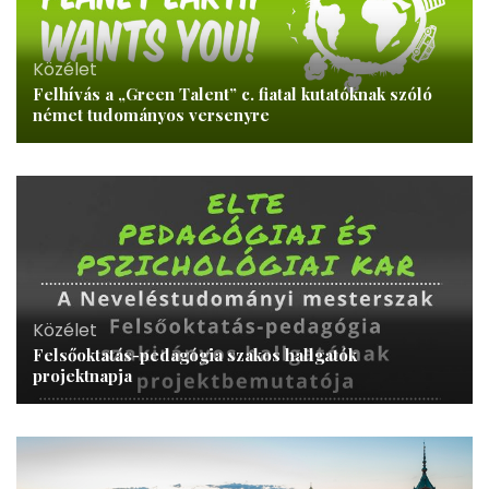
Közélet
Felhívás a „Green Talent” c. fiatal kutatóknak szóló
német tudományos versenyre
Közélet
Felsőoktatás-pedagógia szakos hallgatók
projektnapja