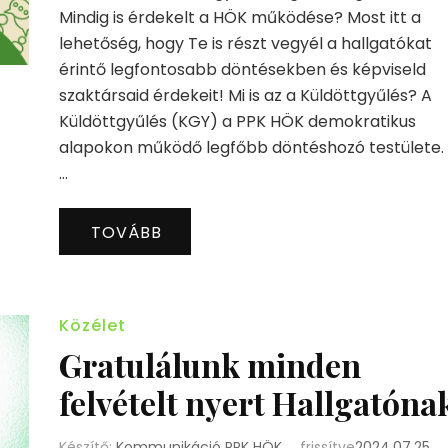
Mindig is érdekelt a HÖK működése? Most itt a
lehetőség, hogy Te is részt vegyél a hallgatókat
érintő legfontosabb döntésekben és képviseld
szaktársaid érdekeit! Mi is az a Küldöttgyűlés? A
Küldöttgyűlés (KGY) a PPK HÖK demokratikus
alapokon működő legfőbb döntéshozó testülete.
…
TOVÁBB
Közélet
Gratulálunk minden
felvételt nyert Hallgatóna
Készítő:
Kommunikáció PPK HÖK
frissítve
2024.07.25.