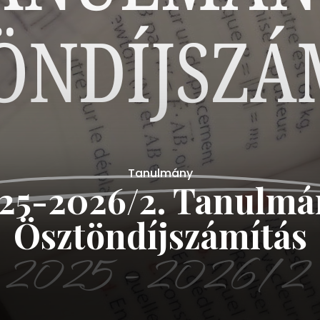
Tanulmány
4 – 2025/2. Tanulm
ösztöndíjszámítás