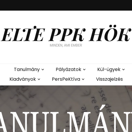
ELTE PPK HÖK
MINDEN, AMI EMBER
Tanulmány
Pályázatok
Kül-ügyek
Kiadványok
PersPeKtíva
Visszajelzés