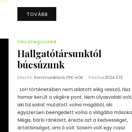
TOVÁBB
Uncategorized
Hallgatótársunktól
búcsúzunk
Készítő:
Kommunikáció PPK HÖK
frissítve
2024.11.13.
Lori történetében nem adatott elég vessző, hisz 
hamar került a végére pont. Nem olyasvalaki volt
aki túl sokat mutatott volna magából, aki
egyszerűen beengedett volna a világába másoka
Mégis, bárki ránézett, érezte azt a kedvességet,
ártatlanságot, ami ő volt. Sosem volt egy rossz