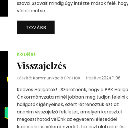
szava. Szavait mindig úgy intézte mások felé, hog
véletlenül se …
TOVÁBB
Közélet
Visszajelzés
Készítő:
Kommunikáció PPK HÖK
frissítve
2024.11.06.
Kedves Hallgatók! Szeretnénk, hogy a PPK Hallga
Önkormányzata minél jobban meg tudjon felelni 
hallgatók igényeinek, ezért létrehoztuk ezt az
anonim visszajelző felületet, amelyen keresztül
megoszthatod velünk az egyetemi életeddel
kapcsolatos véleményedet, tapasztalataidat és