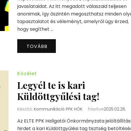
javaslataidat. Az itt megadott válaszaid teljesen
anonimak, így őszintén megoszthatsz minden oly
tapasztalatot és véleményt, amelyről úgy érzed,
hogy segíthet …
TOVÁBB
Közélet
Legyél te is kari
Küldöttgyűlési tag!
Készítő:
Kommunikáció PPK HÖK
frissítve
2025.02.26.
Az ELTE PPK Hallgatói Önkormányzata jelöltállítás
hirdet a kari Küldöttgyűlési tag tisztség betöltésé