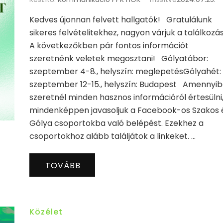
Kedves újonnan felvett hallgatók! Gratulálunk
sikeres felvételitekhez, nagyon várjuk a találkozá
A következőkben pár fontos információt
szeretnénk veletek megosztani! Gólyatábor:
szeptember 4-8., helyszín: meglepetésGólyahét:
szeptember 12-15., helyszín: Budapest Amennyi
szeretnél minden hasznos információról értesülni
mindenképpen javasoljuk a Facebook-os Szakos 
Gólya csoportokba való belépést. Ezekhez a
csoportokhoz alább találjátok a linkeket. …
TOVÁBB
Közélet