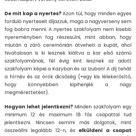
De mit kap a nyertes?
Azon túl, hogy minden egyes
forduló nyerteseit díjazzuk, maga a nagyverseny sem
fog babra menni. A nyertes szakfolyam nem kisebb
nyereményben fog részesülni, mint abban, hogy
miután a záró ceremónián átveheti a kupát, ahol
hivatalosan is ki lesznek kiáltva a kar első számú
szakfolyamának, fél évig kint lesznek az adott
szakfolyam képei a Kazyban és az Izuban! A díj tehát
a hírnév és az örök dicsőség (+egy kis lélekerősítő,
hogy könnyebben kipihenjék a nagy
megmérettetést).
Hogyan lehet jelentkezni?
Minden szakfolyam egy
minimum 12 és maximum 18 fős csapattal tud
jelentkezni. Nincsen semmi más dolgotok, mint
összeállni legalább 12-n, és
elküldeni a csapat