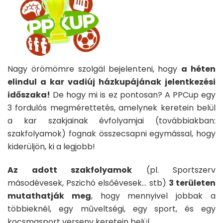
Nagy örömömre szolgál bejelenteni, hogy
a héten
elindul a kar vadiúj házkupájának jelentkezési
időszaka!
De hogy mi is ez pontosan? A PPCup egy
3 fordulós megmérettetés, amelynek keretein belül
a kar szakjainak évfolyamjai (továbbiakban:
szakfolyamok) fognak összecsapni egymással, hogy
kiderüljön, ki a legjobb!
Az adott szakfolyamok
(pl. Sportszerv
másodévesek, Pszichó elsőévesek… stb)
3 területen
mutathatják meg
, hogy mennyivel jobbak a
többieknél, egy műveltségi, egy sport, és egy
kocsmasport verseny keretein belül.