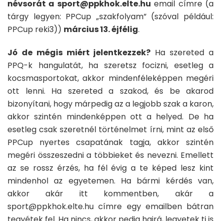
névsorát a sport@ppkhok.elte.hu
email címre (a
tárgy legyen: PPCup „szakfolyam” (szóval például:
PPCup reki3))
március 13. éjfélig
.
Jó de mégis miért jelentkezzek?
Ha szereted a
PPQ-k hangulatát, ha szeretsz focizni, esetleg a
kocsmasportokat, akkor mindenféleképpen megéri
ott lenni. Ha szereted a szakod, és be akarod
bizonyítani, hogy márpedig az a legjobb szak a karon,
akkor szintén mindenképpen ott a helyed. De ha
esetleg csak szeretnél történelmet írni, mint az első
PPCup nyertes csapatának tagja, akkor szintén
megéri összeszedni a többieket és nevezni. Emellett
az se rossz érzés, ha fél évig a te képed lesz kint
mindenhol az egyetemen. Ha bármi kérdés van,
akkor akár itt kommentben, akár a
sport@ppkhok.elte.hu címre egy emailben bátran
tegyétek fel. Ha nincs, akkor pedig hajrá, legyetek ti is