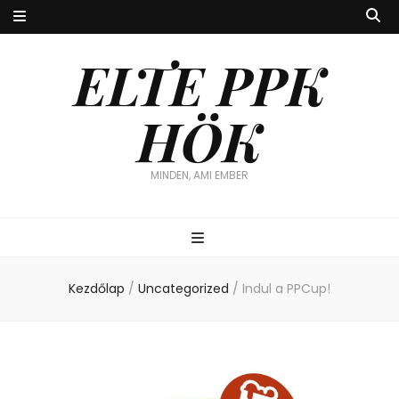
ELTE PPK
HÖK
MINDEN, AMI EMBER
Kezdőlap
/
Uncategorized
/
Indul a PPCup!