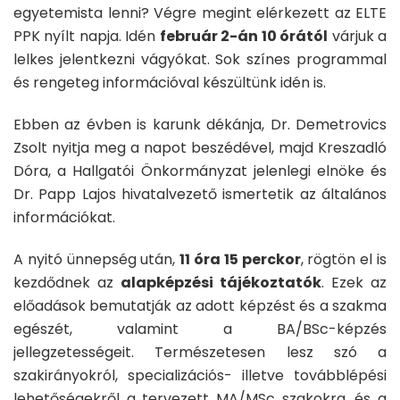
egyetemista lenni? Végre megint elérkezett az ELTE
PPK nyílt napja. Idén
február 2-án 10 órától
várjuk a
lelkes jelentkezni vágyókat. Sok színes programmal
és rengeteg információval készültünk idén is.
Ebben az évben is karunk dékánja, Dr. Demetrovics
Zsolt nyitja meg a napot beszédével, majd Kreszadló
Dóra, a Hallgatói Önkormányzat jelenlegi elnöke és
Dr. Papp Lajos hivatalvezető ismertetik az általános
információkat.
A nyitó ünnepség után,
11 óra 15 perckor
, rögtön el is
kezdődnek az
alapképzési tájékoztatók
. Ezek az
előadások bemutatják az adott képzést és a szakma
egészét, valamint a BA/BSc-képzés
jellegzetességeit. Természetesen lesz szó a
szakirányokról, specializációs- illetve továbblépési
lehetőségekről a tervezett MA/MSc szakokra, és a