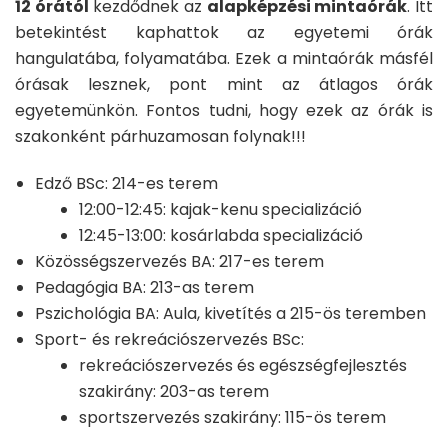
12 órától
kezdődnek az
alapképzési mintaórák
. Itt
betekintést kaphattok az egyetemi órák
hangulatába, folyamatába. Ezek a mintaórák másfél
órásak lesznek, pont mint az átlagos órák
egyetemünkön. Fontos tudni, hogy ezek az órák is
szakonként párhuzamosan folynak!!!
Edző BSc: 214-es terem
12:00-12:45: kajak-kenu specializáció
12:45-13:00: kosárlabda specializáció
Közösségszervezés BA: 217-es terem
Pedagógia BA: 213-as terem
Pszichológia BA: Aula, kivetítés a 215-ös teremben
Sport- és rekreációszervezés BSc:
rekreációszervezés és egészségfejlesztés
szakirány: 203-as terem
sportszervezés szakirány: 115-ös terem