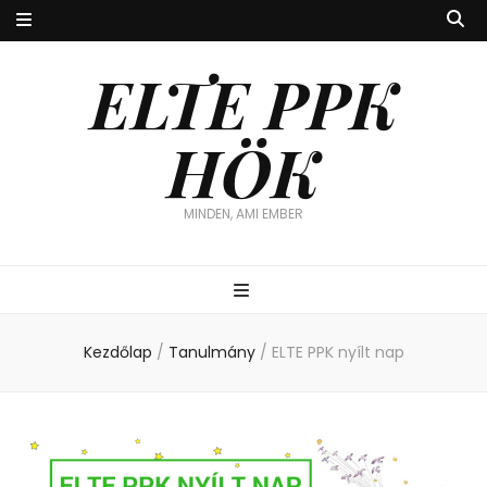
ELTE PPK
HÖK
MINDEN, AMI EMBER
Kezdőlap
/
Tanulmány
/
ELTE PPK nyílt nap