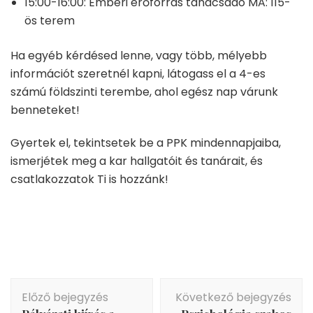
15:00-16:00: Emberi erőforrás tanácsadó MA: 115-
ös terem
Ha egyéb kérdésed lenne, vagy több, mélyebb
információt szeretnél kapni, látogass el a 4-es
számú földszinti terembe, ahol egész nap várunk
benneteket!
Gyertek el, tekintsetek be a PPK mindennapjaiba,
ismerjétek meg a kar hallgatóit és tanárait, és
csatlakozzatok Ti is hozzánk!
Bejegyzés
Előző bejegyzés
Következő bejegyzés
navigáció