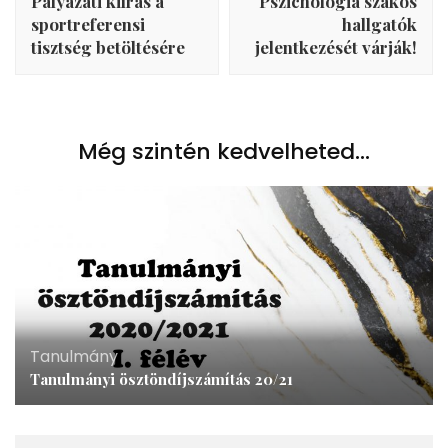
Pályázati kiírás a
Pszichológia szakos
sportreferensi
hallgatók
tisztség betöltésére
jelentkezését várják!
Még szintén kedvelheted...
Tanulmány
Tanulmányi ösztöndíjszámítás 20/21