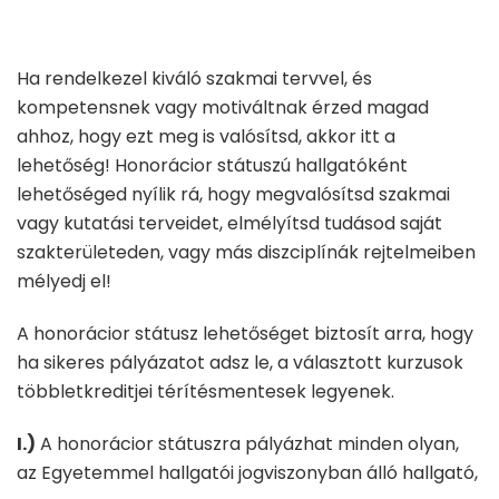
Ha rendelkezel kiváló szakmai tervvel, és
kompetensnek vagy motiváltnak érzed magad
ahhoz, hogy ezt meg is valósítsd, akkor itt a
lehetőség! Honorácior státuszú hallgatóként
lehetőséged nyílik rá, hogy megvalósítsd szakmai
vagy kutatási terveidet, elmélyítsd tudásod saját
szakterületeden, vagy más diszciplínák rejtelmeiben
mélyedj el!
A honorácior státusz lehetőséget biztosít arra, hogy
ha sikeres pályázatot adsz le, a választott kurzusok
többletkreditjei térítésmentesek legyenek.
I.)
A honorácior státuszra pályázhat minden olyan,
az Egyetemmel hallgatói jogviszonyban álló hallgató,