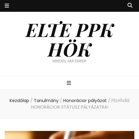
ELTE PPK
HÖK
MINDEN, AMI EMBER
Kezdőlap
/
Tanulmány
/
Honorácior pályázat
/
FELHÍVÁS
HONORÁCIOR STÁTUSZ PÁLYÁZATRA!