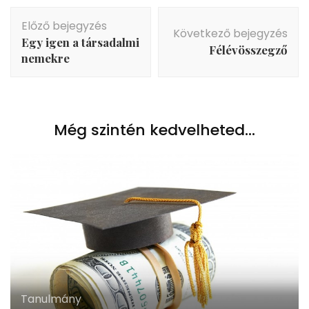
Bejegyzés
Előző bejegyzés
navigáció
Következő bejegyzés
Egy igen a társadalmi
Félévösszegző
nemekre
Még szintén kedvelheted...
Tanulmány