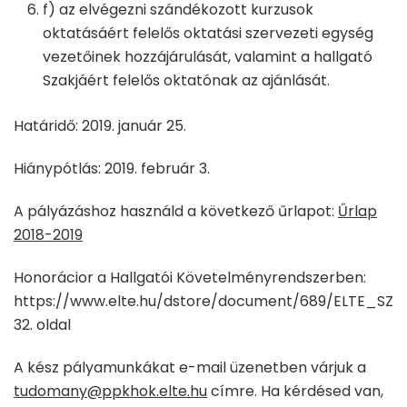
f) az elvégezni szándékozott kurzusok
oktatásáért felelős oktatási szervezeti egység
vezetőinek hozzájárulását, valamint a hallgató
Szakjáért felelős oktatónak az ajánlását.
Határidő: 2019. január 25.
Hiánypótlás: 2019. február 3.
A pályázáshoz használd a következő űrlapot:
Űrlap
2018-2019
Honorácior a Hallgatói Követelményrendszerben:
https://www.elte.hu/dstore/document/689/ELTE_SZMS
32. oldal
A kész pályamunkákat e-mail üzenetben várjuk a
tudomany@ppkhok.elte.hu
címre. Ha kérdésed van,