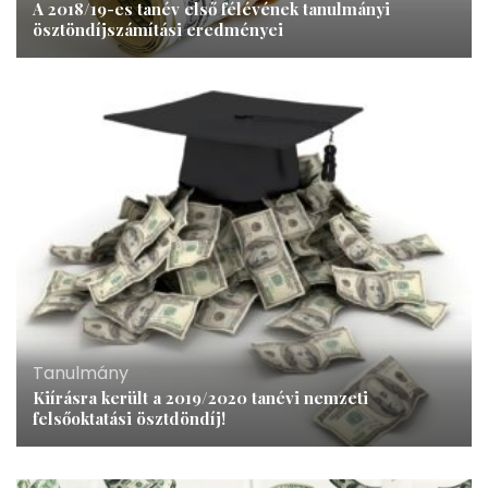
A 2018/19-es tanév első félévének tanulmányi
ösztöndíjszámítási eredményei
Tanulmány
Kiírásra került a 2019/2020 tanévi nemzeti
felsőoktatási ösztdöndíj!