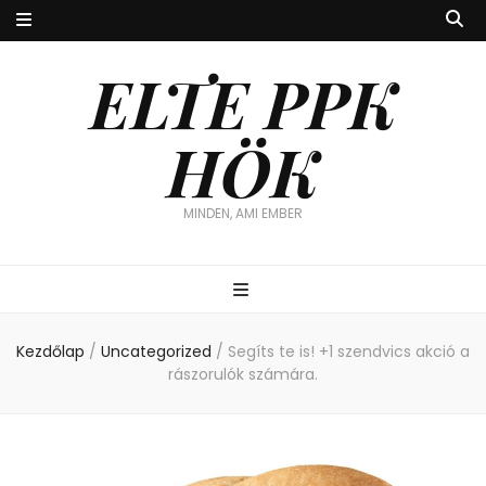
ELTE PPK
HÖK
MINDEN, AMI EMBER
Kezdőlap
/
Uncategorized
/
Segíts te is! +1 szendvics akció a
rászorulók számára.