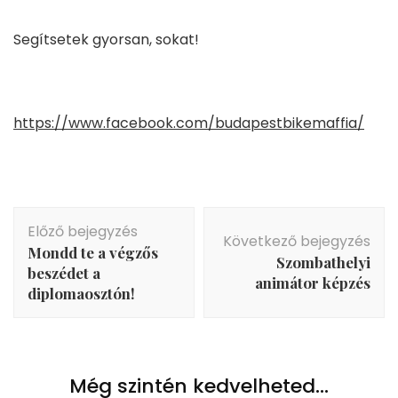
Segítsetek gyorsan, sokat!
https://www.facebook.com/budapestbikemaffia/
Bejegyzés
Előző bejegyzés
navigáció
Következő bejegyzés
Mondd te a végzős
Szombathelyi
beszédet a
animátor képzés
diplomaosztón!
Még szintén kedvelheted...