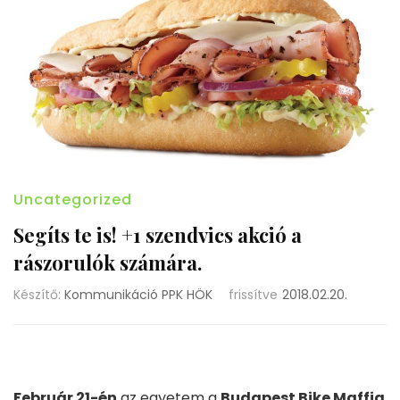
Uncategorized
Segíts te is! +1 szendvics akció a
rászorulók számára.
Készítő:
Kommunikáció PPK HÖK
frissítve
2018.02.20.
Február 21-én
az egyetem a
Budapest Bike Maffia