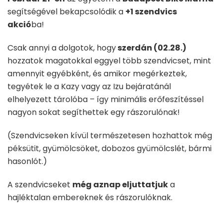
segítségével bekapcsolódik a
+1 szendvics
akció
ba!
Csak annyi a dolgotok, hogy
szerdán
(02.28.)
hozzatok magatokkal eggyel több szendvicset, mint
amennyit egyébként, és amikor megérkeztek,
tegyétek le a Kazy vagy az Izu bejáratánál
elhelyezett tárolóba – így minimális erőfeszítéssel
nagyon sokat segíthettek egy rászorulónak!
(Szendvicseken kívül természetesen hozhattok még
péksütit, gyümölcsöket, dobozos gyümölcslét, bármi
hasonlót.)
A szendvicseket
még aznap eljuttatjuk
a
hajléktalan embereknek és rászorulóknak.