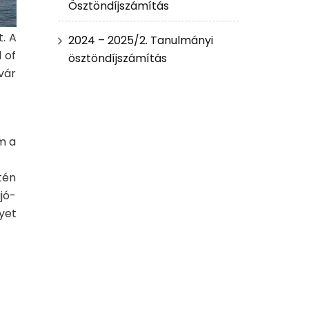
Ösztöndíjszámítás
. A
2024 – 2025/2. Tanulmányi
 of
ösztöndíjszámítás
vár
m a
tén
jó-
yet