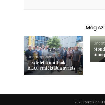
Még szi
Uncat
Mondd
ünnep
Uncategorized
Tisztelet a múltnak –
BEAC emléktábla avatás
2026Szerzői jog
EL