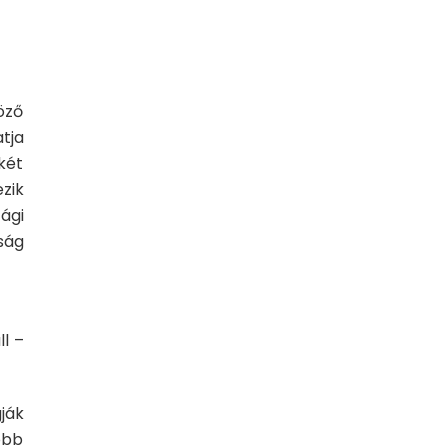
öző
tja
két
zik
ági
ság
l –
ják
obb