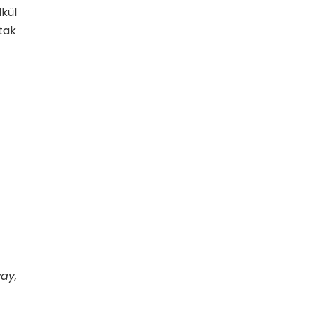
kül
tak
ay,