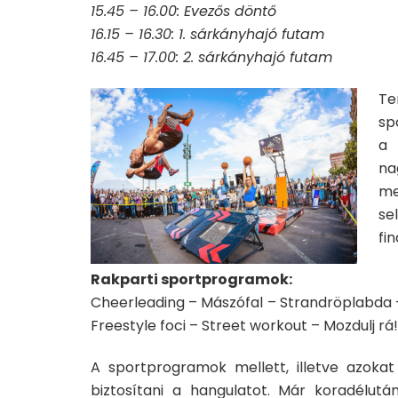
15.45 – 16.00: Evezős döntő
16.15 – 16.30: 1. sárkányhajó futam
16.45 – 17.00: 2. sárkányhajó futam
Te
sp
a 
na
me
se
fin
Rakparti sportprogramok:
Cheerleading – Mászófal – Strandröplabda 
Freestyle foci – Street workout – Mozdulj rá
A sportprogramok mellett, illetve azoka
biztosítani a hangulatot. Már koradélutá