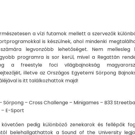
rmészetesen a vízi futamok mellett a szervezők különb
ortprogramokkal is készülnek, ahol mindenki megtalálha
számára legvonzóbb lehetőséget. Nem mellesleg 
gyobb programra is sor kerül, mivel a Regattán rende
g a freestyle foci világbajnokság magyarorsz
lejtezőjét, illetve az Országos Egyetemi Sörpong Bajnok
áléjával is itt találkozhattok majd!
– Sörpong – Cross Challenge – Minigames – B33 Streetbal
! – E-Sport
t követően pedig különböző zenekarok és fellépők fog
ntól belehallgathattok a Sound of the University legj