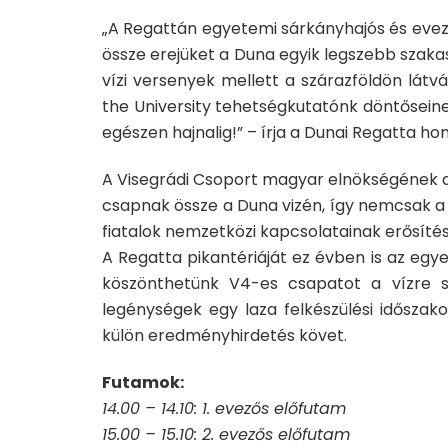
„A Regattán egyetemi sárkányhajós és eve
össze erejüket a Duna egyik legszebb szaka
vízi versenyek mellett a szárazföldön lát
the University tehetségkutatónk döntőseinek
egészen hajnalig!” – írja a Dunai Regatta hon
A Visegrádi Csoport magyar elnökségének a
csapnak össze a Duna vizén, így nemcsak a
fiatalok nemzetközi kapcsolatainak erősítése
A Regatta pikantériáját ez évben is az egy
köszönthetünk V4-es csapatot a vízre sz
legénységek egy laza felkészülési idősza
külön eredményhirdetés követ.
Futamok:
14.00 – 14.10: 1. evezős előfutam
15.00 – 15.10: 2. evezős előfutam