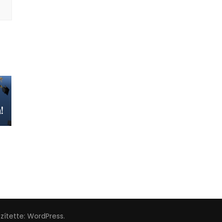
!
szítette:
WordPress
.