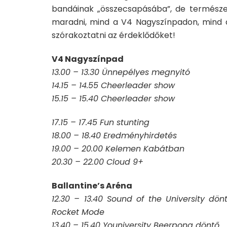
bandáinak „összecsapásába”, de termész
maradni, mind a V4 Nagyszínpadon, mind a
szórakoztatni az érdeklődőket!
V4 Nagyszínpad
13.00 – 13.30 Ünnepélyes megnyitó
14.15 – 14.55 Cheerleader show
15.15 – 15.40 Cheerleader show
17.15 – 17.45 Fun stunting
18.00 – 18.40 Eredményhirdetés
19.00 – 20.00 Kelemen Kabátban
20.30 – 22.00 Cloud 9+
Ballantine’s Aréna
12.30 – 13.40 Sound of the University dön
Rocket Mode
13.40 – 15.40 Youniversity Beerpong döntő