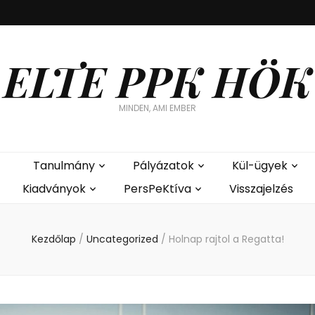
ELTE PPK HÖK
MINDEN, AMI EMBER
Tanulmány
Pályázatok
Kül-ügyek
Kiadványok
PersPeKtíva
Visszajelzés
Kezdőlap
/
Uncategorized
/
Holnap rajtol a Regatta!