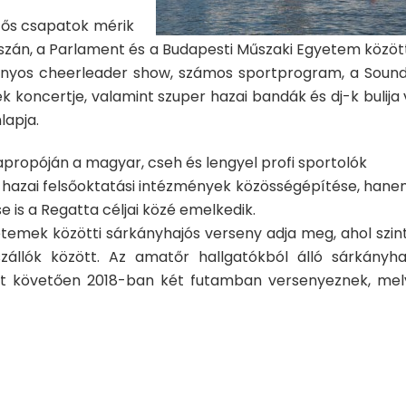
zős csapatok mérik
szán, a Parlament és a Budapesti Műszaki Egyetem között
ványos cheerleader show, számos sportprogram, a Sound
 koncertje, valamint szuper hazai bandák és dj-k bulija 
lapja.
propóján a magyar, cseh és lengyel profi sportolók
 hazai felsőoktatási intézmények közösségépítése, hane
 is a Regatta céljai közé emelkedik.
etemek közötti sárkányhajós verseny adja meg, ahol szin
állók között. Az amatőr hallgatókból álló sárkányha
kot követően 2018-ban két futamban versenyeznek, mel