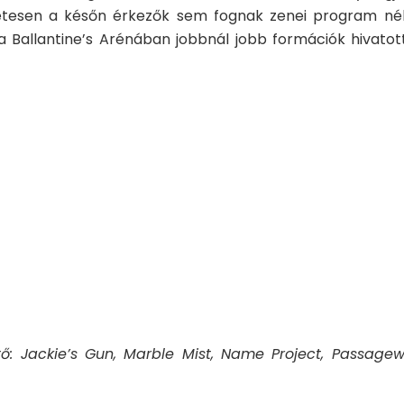
etesen a későn érkezők sem fognak zenei program nél
 Ballantine’s Arénában jobbnál jobb formációk hivatot
tő: Jackie’s Gun, Marble Mist, Name Project, Passagew