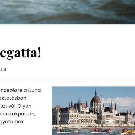
egatta!
.04.
endezésre a Dunai
őoktatásban
sztivál. Olyan
ben rakparton,
 egyetemek