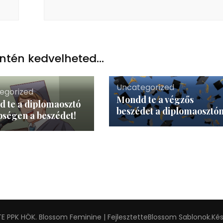
ntén kedvelheted...
Uncategorized
egorized
Mondd te a végzős
 te a diplomaosztó
beszédet a diplomaosztón
ségen a beszédet!
TE PPK HÖK
.
Blossom Feminine | Fejlesztette
Blossom Sablonok
.Ké