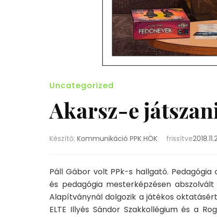
Uncategorized
Akarsz-e játszan
Készítő:
Kommunikáció PPK HÖK
frissítve
2018.11.
Páll Gábor volt PPk-s hallgató. Pedagógia 
és pedagógia mesterképzésen abszolvált 
Alapítványnál dolgozik a játékos oktatásér
ELTE Illyés Sándor Szakkollégium és a Rog