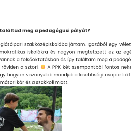
 találtad meg a pedagógusi pályát?
glátóipari szakközépiskolába jártam. Igazából egy vélet
mokratikus iskolákra és nagyon megtetszett ez az egé
vannak a felsőoktatásban és így találtam meg a pedagó
 röviden a sztori.
A PPK két szempontból fontos nek
hogy hogyan viszonyulok mondjuk a kisebbségi csoportokh
mátori kör és a szakkoli miatt.