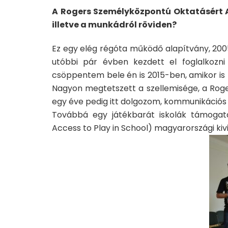
A Rogers Személyközpontú Oktatásért Al
illetve a munkádról röviden?
Ez egy elég régóta működő alapítvány, 200
utóbbi pár évben kezdett el foglalkozni 
csöppentem bele én is 2015-ben, amikor is 
Nagyon megtetszett a szellemisége, a Roge
egy éve pedig itt dolgozom, kommunikációs
Továbbá egy játékbarát iskolák támogatá
Access to Play in School) magyarországi kivi