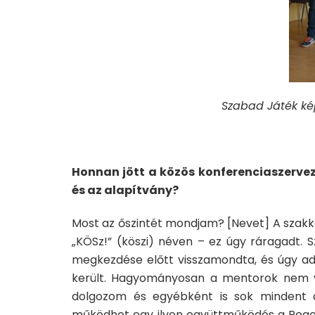
Szabad Játék kép
Honnan jött a közös konferenciaszervez
és az alapítvány?
Most az őszintét mondjam? [Nevet] A szakkol
„KÖSz!” (köszi) néven – ez úgy ráragadt. 
megkezdése előtt visszamondta, és úgy ad
került. Hagyományosan a mentorok nem v
dolgozom és egyébként is sok mindent c
működhet egy ilyen együttműködés a Roger