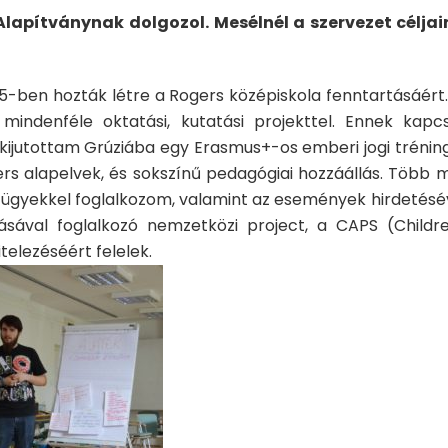
apítványnak dolgozol. Mesélnél a szervezet céljair
5-ben hozták létre a Rogers középiskola fenntartásáért.
mindenféle oktatási, kutatási projekttel. Ennek kapc
kijutottam Grúziába egy Erasmus+-os emberi jogi tréning
rs alapelvek, és sokszínű pedagógiai hozzáállás. Több m
 ügyekkel foglalkozom, valamint az események hirdetésév
sával foglalkozó nemzetközi project, a CAPS (Childre
telezéséért felelek.