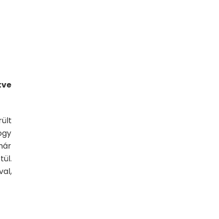
tve
ült
ogy
már
ül.
al,