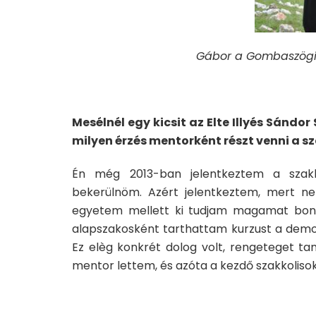
Gábor a Gombaszögi 
Mesélnél egy kicsit az Elte Illyés Sándor
milyen érzés mentorként részt venni a s
Én még 2013-ban jelentkeztem a szakk
bekerülnöm. Azért jelentkeztem, mert ne
egyetem mellett ki tudjam magamat bont
alapszakosként tarthattam kurzust a demok
Ez elèg konkrét dolog volt, rengeteget ta
mentor lettem, és azóta a kezdő szakkoliso