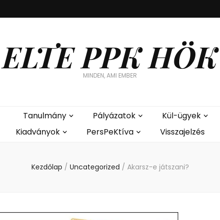
ELTE PPK HÖK
MINDEN, AMI EMBER
Tanulmány
Pályázatok
Kül-ügyek
Kiadványok
PersPeKtíva
Visszajelzés
Kezdőlap
/
Uncategorized
/
Akarsz-e játszani?