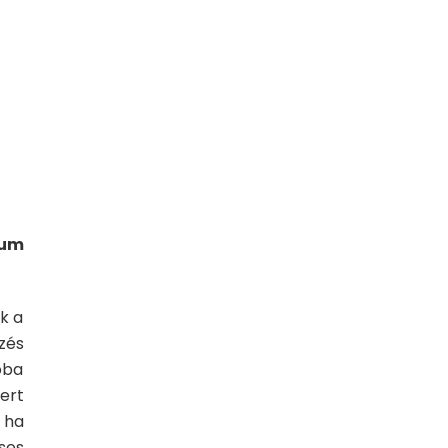
ium
k a
zés
óba
ert
 ha
ses