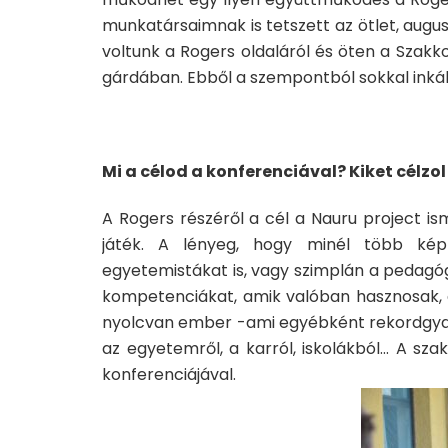
munkatársaimnak is tetszett az ötlet, augu
voltunk a Rogers oldaláról és öten a Szakk
gárdában. Ebből a szempontból sokkal inká
Mi a célod a konferenciával? Kiket célzol
A Rogers részéről a cél a Nauru project is
játék. A lényeg, hogy minél több kép
egyetemistákat is, vagy szimplán a pedagógi
kompetenciákat, amik valóban hasznosak, a
nyolcvan ember -ami egyébként rekordgyan
az egyetemről, a karról, iskolákból… A sza
konferenciájával.