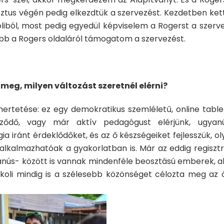
sztus végén pedig elkezdtük a szervezést. Kezdetben ket
oliból, most pedig egyedül képviselem a Rogerst a szerve
bb a Rogers oldaláról támogatom a szervezést.
 meg, milyen változást szeretnél elérni?
mertetése: ez egy demokratikus szemléletű, online table
ződő, vagy már aktív pedagógust elérjünk, ugyan
a iránt érdeklődőket, és az ő készségeiket fejlesszük, ol
lkalmazhatóak a gyakorlatban is. Már az eddig regisztr
ús- között is vannak mindenféle beosztású emberek, a
kkoli mindig is a szélesebb közönséget célozta meg az ő