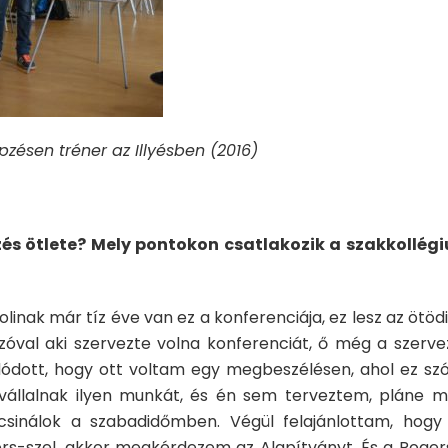
zésen tréner az Illyésben
(2016
)
és ötlete? Mely pontokon csatlakozik a szakkollég
inak már tíz éve van ez a konferenciája, ez lesz az ötödi
Szóval aki szervezte volna konferenciát, ő még a szerve
ódott, hogy ott voltam egy megbeszélésen, ahol ez sz
állalnak ilyen munkát, és én sem terveztem, pláne m
sinálok a szabadidőmben. Végül felajánlottam, hogy
s-szel, akkor megkérdezem az Alapítványt. És a Roger