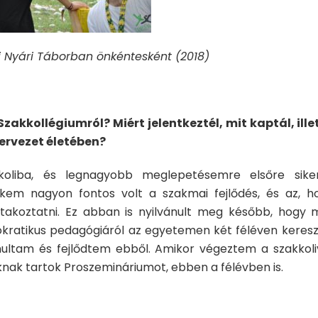
Nyári Táborban önkéntesként (2018)
 Szakkollégiumról? Miért jelentkeztél, mit kaptál, ille
zervezet életében?
oliba, és legnagyobb meglepetésemre elsőre siker
kem nagyon fontos volt a szakmai fejlődés, és az, h
akoztatni. Ez abban is nyilvánult meg később, hogy 
ratikus pedagógiáról az egyetemen két féléven kereszt
nultam és fejlődtem ebből. Amikor végeztem a szakkoliv
knak tartok Proszemináriumot, ebben a félévben is.