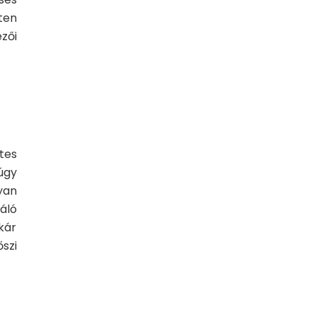
ten
zői
tes
úgy
yan
áló
kár
szi