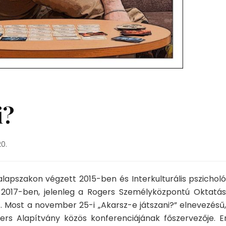
i?
20.
alapszakon végzett 2015-ben és Interkulturális pszicholó
2017-ben, jelenleg a Rogers Személyközpontú Oktatás
t. Most a november 25-i „Akarsz-e játszani?” elnevezésű,
ers Alapítvány közös konferenciájának főszervezője. Er