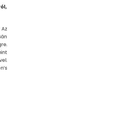
ól,
 Az
sán
re.
int
el.
n’s