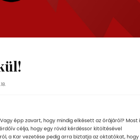
kül!
.18.
agy épp zavart, hogy mindig elkésett az órájáról? Most i
dőív célja, hogy egy rövid kérdéssor kitöltésével
ól, a Kar vezetése pedig arra biztatja az oktatókat, hogy