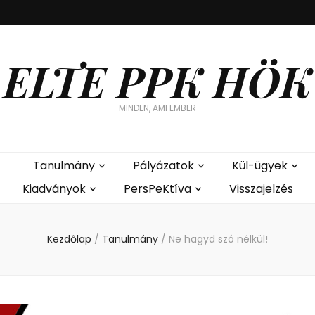
ELTE PPK HÖK
MINDEN, AMI EMBER
Tanulmány
Pályázatok
Kül-ügyek
Kiadványok
PersPeKtíva
Visszajelzés
Kezdőlap
/
Tanulmány
/
Ne hagyd szó nélkül!