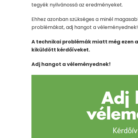
tegyék nyilvánossá az eredményeket.
Ehhez azonban szükséges a minél magasabb k
problémákat, adj hangot a véleményednek!
A technikai problémák miatt még ezen a h
kiküldött kérdőíveket.
Adj hangot a véleményednek!