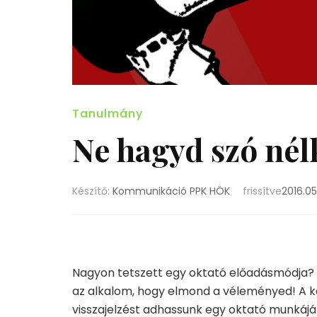
Tanulmány
Ne hagyd szó nél
Készítő:
Kommunikáció PPK HÖK
frissítve
2016.05
Nagyon tetszett egy oktató előadásmódja? V
az alkalom, hogy elmond a véleményed! A kér
visszajelzést adhassunk egy oktató munkájár