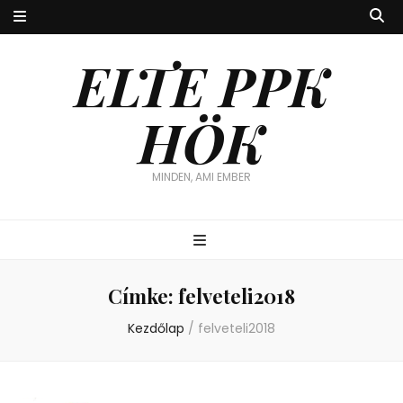
ELTE PPK
HÖK
MINDEN, AMI EMBER
Címke:
felveteli2018
Kezdőlap
/
felveteli2018