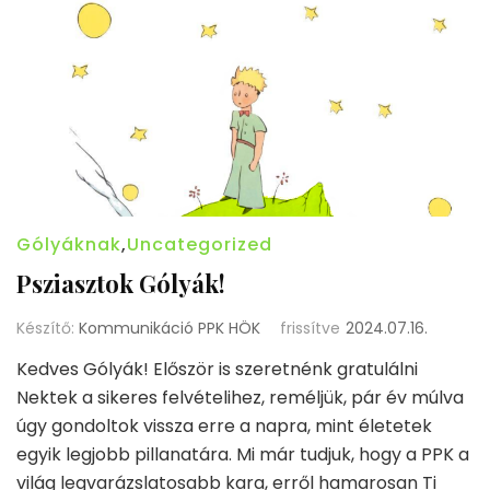
Gólyáknak
,
Uncategorized
Psziasztok Gólyák!
Készítő:
Kommunikáció PPK HÖK
frissítve
2024.07.16.
Kedves Gólyák! Először is szeretnénk gratulálni
Nektek a sikeres felvételihez, reméljük, pár év múlva
úgy gondoltok vissza erre a napra, mint életetek
egyik legjobb pillanatára. Mi már tudjuk, hogy a PPK a
világ legvarázslatosabb kara, erről hamarosan Ti