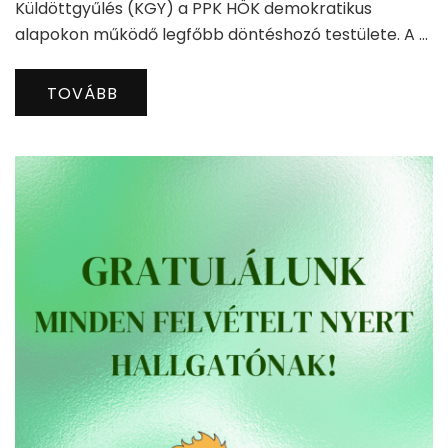
Küldöttgyűlés (KGY) a PPK HÖK demokratikus
alapokon működő legfőbb döntéshozó testülete. A …
TOVÁBB