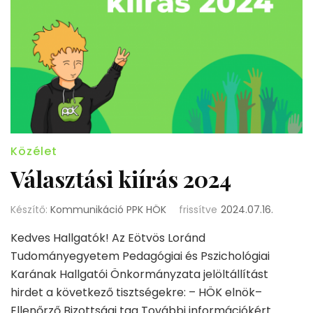
Közélet
Választási kiírás 2024
Készítő:
Kommunikáció PPK HÖK
frissítve
2024.07.16.
Kedves Hallgatók! Az Eötvös Loránd
Tudományegyetem Pedagógiai és Pszichológiai
Karának Hallgatói Önkormányzata jelöltállítást
hirdet a következő tisztségekre: – HÖK elnök–
Ellenőrző Bizottsági tag További információkért