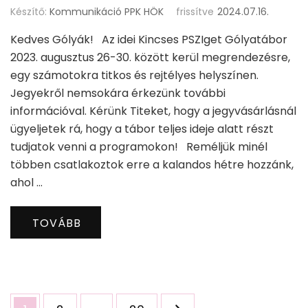
Készítő:
Kommunikáció PPK HÖK
frissítve
2024.07.16.
Kedves Gólyák! Az idei Kincses PSZIget Gólyatábor
2023. augusztus 26-30. között kerül megrendezésre,
egy számotokra titkos és rejtélyes helyszínen.
Jegyekről nemsokára érkezünk további
információval. Kérünk Titeket, hogy a jegyvásárlásnál
ügyeljetek rá, hogy a tábor teljes ideje alatt részt
tudjatok venni a programokon! Reméljük minél
többen csatlakoztok erre a kalandos hétre hozzánk,
ahol …
TOVÁBB
Bejegyzések