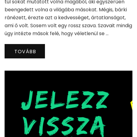
túl sokat mutatott volna magából, aki egyszerűen
beengedett volna a világába másokat. Mégis, bárki
ránézett, érezte azt a kedvességet, ártatlanságot,
ami ő volt. Sosem volt egy rossz szava. Szavait mindig
úgy intézte mások felé, hogy véletlenül se …
TOVÁBB