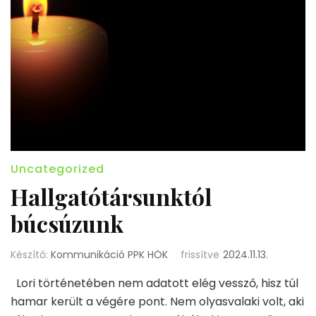
Uncategorized
Hallgatótársunktól
búcsúzunk
Készítő:
Kommunikáció PPK HÖK
frissítve
2024.11.13.
Lori történetében nem adatott elég vessző, hisz túl
hamar került a végére pont. Nem olyasvalaki volt, aki