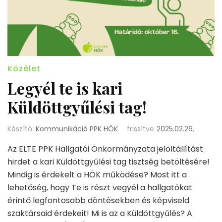
Közélet
Legyél te is kari
Küldöttgyűlési tag!
Készítő:
Kommunikáció PPK HÖK
frissítve
2025.02.26.
Az ELTE PPK Hallgatói Önkormányzata jelöltállítást
hirdet a kari Küldöttgyűlési tag tisztség betöltésére!
Mindig is érdekelt a HÖK működése? Most itt a
lehetőség, hogy Te is részt vegyél a hallgatókat
érintő legfontosabb döntésekben és képviseld
szaktársaid érdekeit! Mi is az a Küldöttgyűlés? A